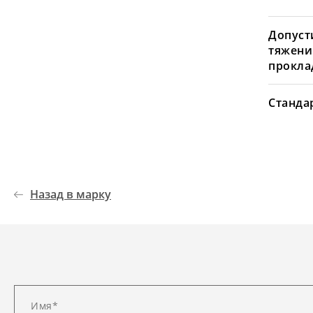
Допуст
тяжени
проклад
Станда
Назад в марку