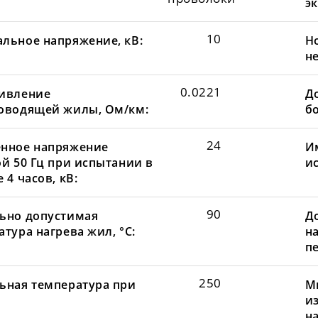
эк
10
льное напряжение, кВ:
Н
не
0.0221
ивление
До
оводящей жилы, Ом/км:
бо
24
нное напряжение
И
ой 50 Гц при испытании в
и
 4 часов, кВ:
90
ьно допустимая
Д
тура нагрева жил, °С:
н
пе
250
ьная температура при
М
и
н