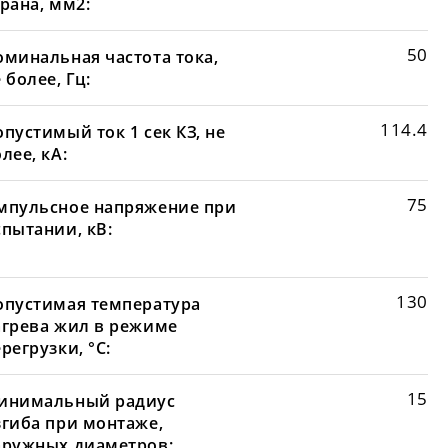
рана, мм2:
50
оминальная частота тока,
 более, Гц:
114.4
пустимый ток 1 сек КЗ, не
лее, кА:
75
мпульсное напряжение при
спытании, кВ:
130
опустимая температура
агрева жил в режиме
регрузки, °С:
15
инимальный радиус
згиба при монтаже,
аружных диаметров: