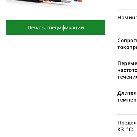
Номина
Печать спецификации
Сопрот
токопр
Переме
частот
течение
Длител
темпера
Предел
КЗ, °С: