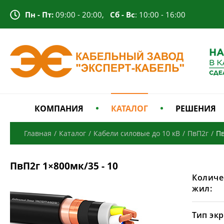
Пн - Пт:
09:00 - 20:00,
Сб - Вс
: 10:00 - 16:00
КОМПАНИЯ
КАТАЛОГ
РЕШЕНИЯ
Главная
/
Каталог
/
Кабели силовые до 10 кВ
/
ПвП2г
/
Пв
ПвП2г 1×800мк/35 - 10
Количе
жил:
Тип экр