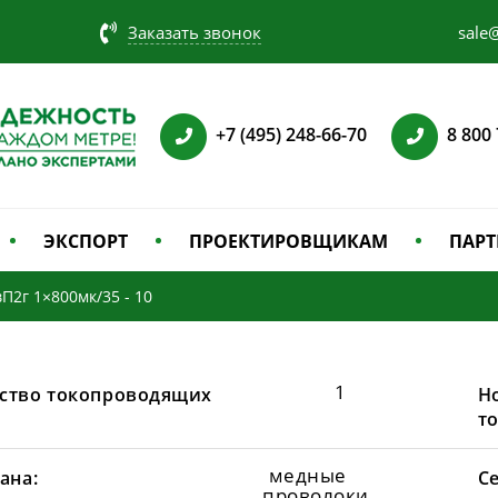
Заказать звонок
sale@
+7 (495) 248-66-70
8 800
ЭКСПОРТ
ПРОЕКТИРОВЩИКАМ
ПАРТ
П2г 1×800мк/35 - 10
1
ство токопроводящих
Н
т
медные
ана:
С
проволоки