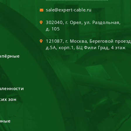
sale@expert-cable.ru
302040
, г.
Орел
,
ул. Раздольная,
д. 105
121087
, г.
Москва
,
Береговой проез
д.5А, корп.1, БЦ Фили Град, 4 этаж
сапёрные
шленности
ких зон
рные