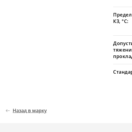
Предел
КЗ, °С:
Допуст
тяжени
проклад
Станда
Назад в марку