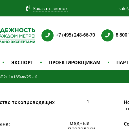
Заказать звонок
sale@
+7 (495) 248-66-70
8 800
ЭКСПОРТ
ПРОЕКТИРОВЩИКАМ
ПАРТ
П2г 1×185мк/25 - 6
1
ство токопроводящих
Н
т
медные
ана:
С
проволоки