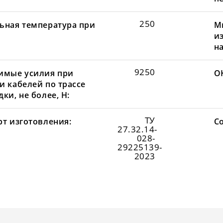
250
ьная температура при
М
и
н
9250
имые усилия при
О
и кабелей по трассе
ки, не более, Н:
ТУ
рт изготовления:
С
27.32.14-
028-
29225139-
2023