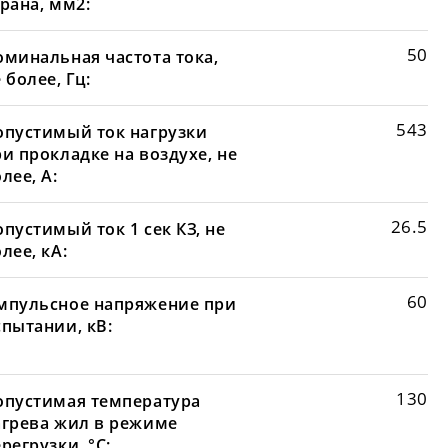
рана, мм2:
50
оминальная частота тока,
 более, Гц:
543
опустимый ток нагрузки
и прокладке на воздухе, не
лее, А:
26.5
пустимый ток 1 сек КЗ, не
лее, кА:
60
мпульсное напряжение при
спытании, кВ:
130
опустимая температура
агрева жил в режиме
регрузки, °С: