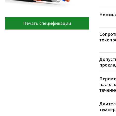
Номина
Печать спецификации
Сопрот
токопр
Допуст
проклад
Переме
частот
течение
Длител
темпера