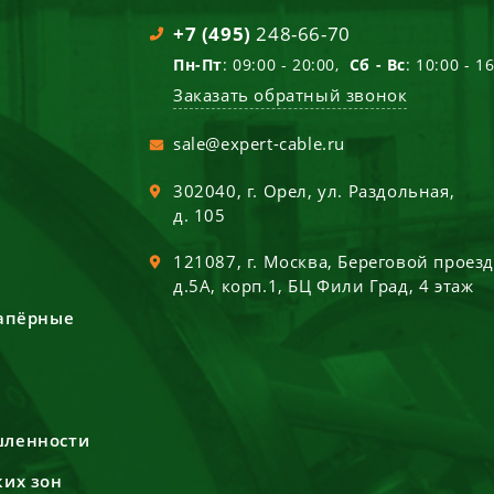
+7 (495)
248-66-70
Пн-Пт
: 09:00 - 20:00,
Сб - Вс
: 10:00 - 1
Заказать обратный звонок
sale@expert-cable.ru
302040
, г.
Орел
,
ул. Раздольная,
д. 105
121087
, г.
Москва
,
Береговой проез
д.5А, корп.1, БЦ Фили Град, 4 этаж
сапёрные
шленности
ких зон