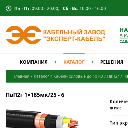
Пн - Пт:
09:00 - 20:00,
Сб - Вс
: 10:00 - 16:00
КОМПАНИЯ
КАТАЛОГ
РЕШЕНИЯ
Главная
/
Каталог
/
Кабели силовые до 10 кВ
/
ПвП2г
/
Пв
ПвП2г 1×185мк/25 - 6
Количе
жил:
Тип экр