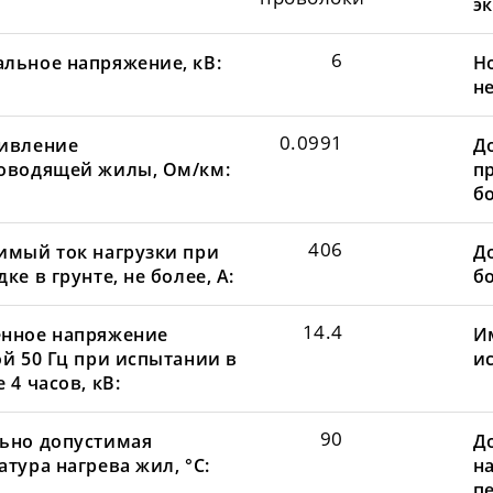
эк
6
льное напряжение, кВ:
Н
не
0.0991
ивление
Д
оводящей жилы, Ом/км:
пр
бо
406
имый ток нагрузки при
До
ке в грунте, не более, А:
бо
14.4
нное напряжение
И
ой 50 Гц при испытании в
и
 4 часов, кВ:
90
ьно допустимая
Д
тура нагрева жил, °С:
н
пе