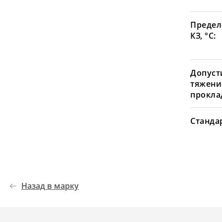
Предел
КЗ, °С:
Допуст
тяжени
проклад
Станда
Назад в марку