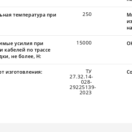
250
ьная температура при
М
и
н
15000
имые усилия при
О
и кабелей по трассе
ки, не более, Н:
ТУ
рт изготовления:
С
27.32.14-
028-
29225139-
2023