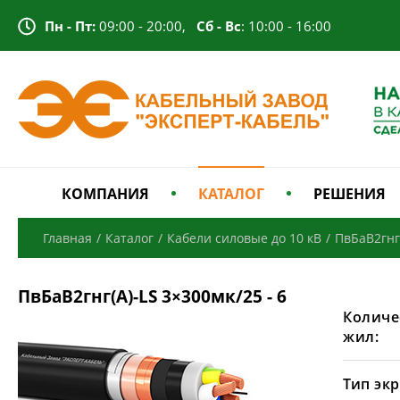
Пн - Пт:
09:00 - 20:00,
Сб - Вс
: 10:00 - 16:00
КОМПАНИЯ
КАТАЛОГ
РЕШЕНИЯ
Главная
/
Каталог
/
Кабели силовые до 10 кВ
/
ПвБаВ2гнг
ПвБаВ2гнг(А)-LS 3×300мк/25 - 6
Количе
жил:
Тип экр