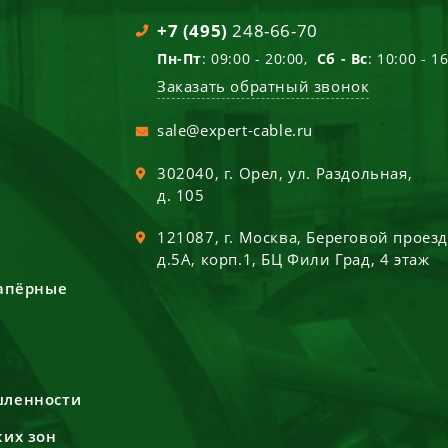
+7 (495)
248-66-70
Пн-Пт
: 09:00 - 20:00,
Сб - Вс
: 10:00 - 1
Заказать обратный звонок
sale@expert-cable.ru
302040
, г.
Орел
,
ул. Раздольная,
д. 105
121087
, г.
Москва
,
Береговой проез
д.5А, корп.1, БЦ Фили Град, 4 этаж
сапёрные
шленности
ких зон