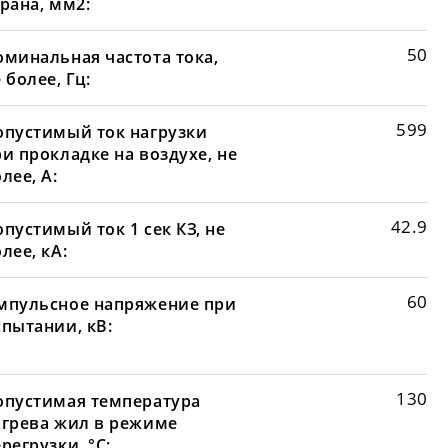
рана, мм2:
50
оминальная частота тока,
 более, Гц:
599
опустимый ток нагрузки
и прокладке на воздухе, не
лее, А:
42.9
пустимый ток 1 сек КЗ, не
лее, кА:
60
мпульсное напряжение при
спытании, кВ:
130
опустимая температура
агрева жил в режиме
регрузки, °С: