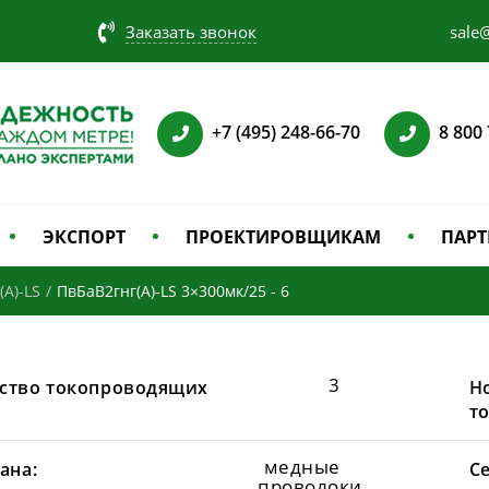
Заказать звонок
sale@
+7 (495) 248-66-70
8 800
ЭКСПОРТ
ПРОЕКТИРОВЩИКАМ
ПАРТ
(А)-LS
/
ПвБаВ2гнг(А)-LS 3×300мк/25 - 6
3
ство токопроводящих
Н
т
медные
ана:
С
проволоки