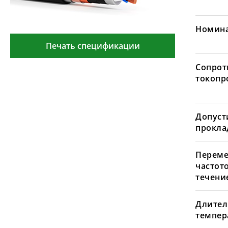
Номина
Печать спецификации
Сопрот
токопр
Допуст
проклад
Переме
частот
течение
Длител
темпера