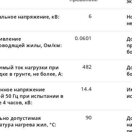
эк
6
льное напряжение, кВ:
Н
не
0.0601
ивление
Д
оводящей жилы, Ом/км:
пр
бо
482
имый ток нагрузки при
До
ке в грунте, не более, А:
бо
14.4
нное напряжение
И
ой 50 Гц при испытании в
и
 4 часов, кВ:
90
ьно допустимая
Д
тура нагрева жил, °С:
н
пе