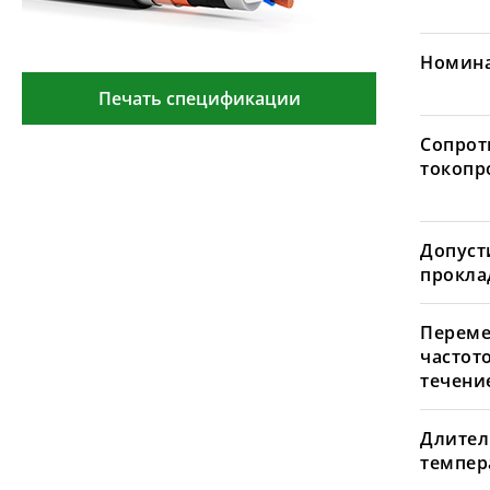
Номина
Печать спецификации
Сопрот
токопр
Допуст
проклад
Переме
частот
течение
Длител
темпера