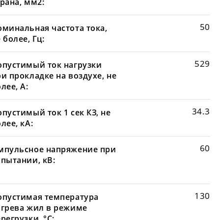
рана, мм2:
50
оминальная частота тока,
 более, Гц:
529
опустимый ток нагрузки
и прокладке на воздухе, не
лее, А:
34.3
пустимый ток 1 сек КЗ, не
лее, кА:
60
мпульсное напряжение при
спытании, кВ:
130
опустимая температура
агрева жил в режиме
регрузки, °С: