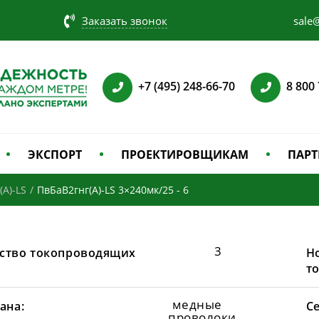
Заказать звонок
sale@
+7 (495) 248-66-70
8 800
ЭКСПОРТ
ПРОЕКТИРОВЩИКАМ
ПАРТ
(А)-LS
/
ПвБаВ2гнг(А)-LS 3×240мк/25 - 6
3
ство токопроводящих
Н
т
медные
ана:
С
проволоки