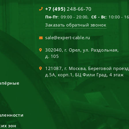
+7 (495)
248-66-70
Пн-Пт
: 09:00 - 20:00,
Сб - Вс
: 10:00 - 1
Заказать обратный звонок
sale@expert-cable.ru
302040
, г.
Орел
,
ул. Раздольная,
д. 105
121087
, г.
Москва
,
Береговой проез
д.5А, корп.1, БЦ Фили Град, 4 этаж
сапёрные
шленности
ких зон