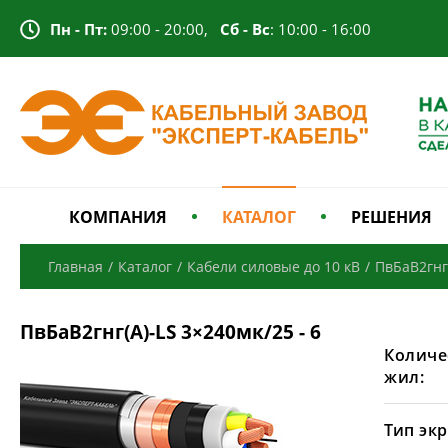
Пн - Пт:
09:00 - 20:00,
Сб - Вс
: 10:00 - 16:00
КОМПАНИЯ
КАТАЛОГ
РЕШЕНИЯ
Главная
/
Каталог
/
Кабели силовые до 10 кВ
/
ПвБаВ2гнг
ПвБаВ2гнг(А)-LS 3×240мк/25 - 6
Количе
жил:
Тип экр