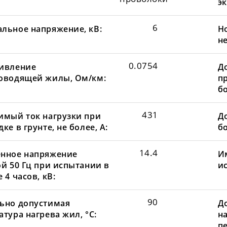
эк
6
льное напряжение, кВ:
Н
не
0.0754
ивление
Д
оводящей жилы, Ом/км:
пр
бо
431
имый ток нагрузки при
До
ке в грунте, не более, А:
бо
14.4
нное напряжение
И
ой 50 Гц при испытании в
и
 4 часов, кВ:
90
ьно допустимая
Д
тура нагрева жил, °С:
н
пе