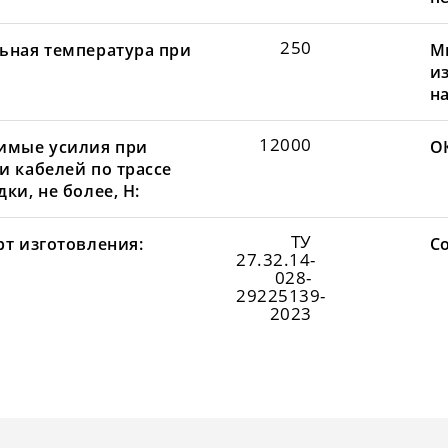
250
ьная температура при
М
и
н
12000
имые усилия при
О
и кабелей по трассе
ки, не более, Н:
ТУ
рт изготовления:
С
27.32.14-
028-
29225139-
2023