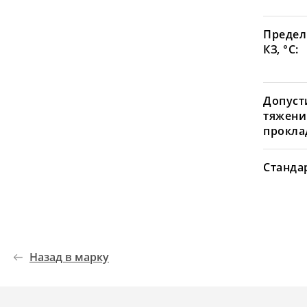
Предел
КЗ, °С:
Допуст
тяжени
проклад
Станда
Назад в марку