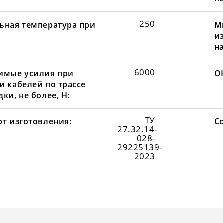
250
ьная температура при
М
и
н
6000
имые усилия при
О
и кабелей по трассе
ки, не более, Н:
ТУ
рт изготовления:
С
27.32.14-
028-
29225139-
2023