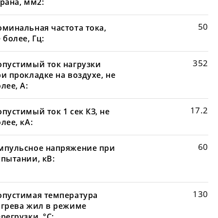
рана, мм2:
50
оминальная частота тока,
 более, Гц:
352
опустимый ток нагрузки
и прокладке на воздухе, не
лее, А:
17.2
пустимый ток 1 сек КЗ, не
лее, кА:
60
мпульсное напряжение при
спытании, кВ:
130
опустимая температура
агрева жил в режиме
регрузки, °С: