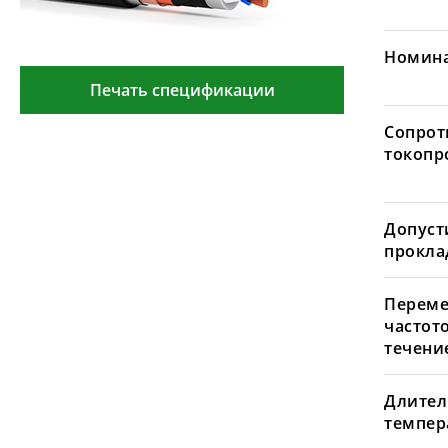
Номина
Печать спецификации
Сопрот
токопр
Допуст
проклад
Переме
частот
течение
Длител
темпера