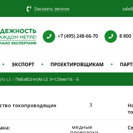
Заказать звонок
sale@
+7 (495) 248-66-70
8 800
ЭКСПОРТ
ПРОЕКТИРОВЩИКАМ
ПАРТ
(А)-LS
/
ПвБаВ2гнг(А)-LS 3×120мк/16 - 6
3
ство токопроводящих
Н
т
медные
ана:
С
проволоки