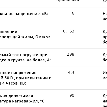
эк
6
льное напряжение, кВ:
Н
не
0.153
ивление
Д
оводящей жилы, Ом/км:
пр
бо
298
имый ток нагрузки при
До
ке в грунте, не более, А:
бо
14.4
нное напряжение
И
ой 50 Гц при испытании в
и
 4 часов, кВ:
90
ьно допустимая
Д
тура нагрева жил, °С:
н
пе