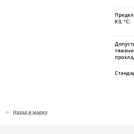
Предел
КЗ, °С:
Допуст
тяжени
проклад
Станда
Назад в марку