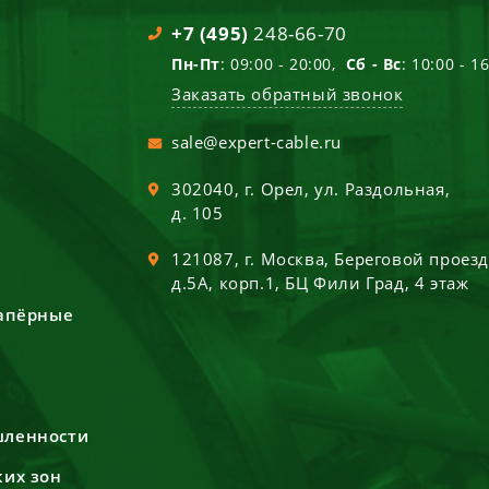
+7 (495)
248-66-70
Пн-Пт
: 09:00 - 20:00,
Сб - Вс
: 10:00 - 1
Заказать обратный звонок
sale@expert-cable.ru
302040
, г.
Орел
,
ул. Раздольная,
д. 105
121087
, г.
Москва
,
Береговой проез
д.5А, корп.1, БЦ Фили Град, 4 этаж
сапёрные
шленности
ких зон