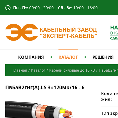
Пн - Пт:
09:00 - 20:00,
Сб - Вс
: 10:00 - 16:00
КОМПАНИЯ
КАТАЛОГ
РЕШЕНИЯ
Главная
/
Каталог
/
Кабели силовые до 10 кВ
/
ПвБаВ2гнг
ПвБаВ2гнг(А)-LS 3×120мк/16 - 6
Количе
жил:
Тип экр