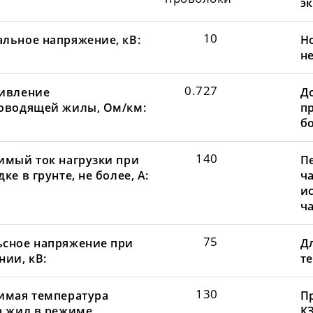
эк
10
льное напряжение, кВ:
Н
не
0.727
ивление
Д
оводящей жилы, Ом/км:
пр
бо
140
имый ток нагрузки при
П
ке в грунте, не более, А:
ча
и
ча
75
сное напряжение при
Д
нии, кВ:
те
130
имая температура
П
а жил в режиме
КЗ