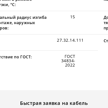
зки, °С:
15
льный радиус изгиба
Д
нтаже, наружных
т
ров:
пр
27.32.14.111
С
ГОСТ
тствие по ГОСТ:
34834-
2022
Быстрая заявка на кабель