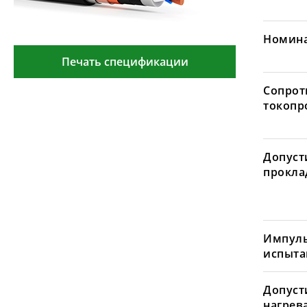
Номина
Печать спецификации
Сопрот
токопр
Допуст
проклад
Импуль
испыта
Допуст
нагрев