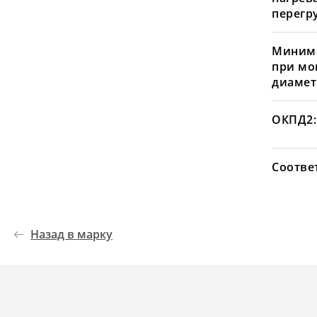
перегру
Минима
при мо
диамет
ОКПД2:
Соотве
Назад в марку