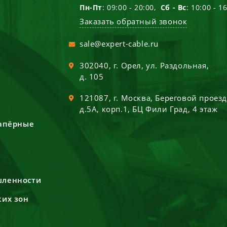
Пн-Пт
: 09:00 - 20:00,
Сб - Вс
: 10:00 - 1
Заказать обратный звонок
sale@expert-cable.ru
302040
, г.
Орел
,
ул. Раздольная,
д. 105
121087
, г.
Москва
,
Береговой проез
д.5А, корп.1, БЦ Фили Град, 4 этаж
сапёрные
шленности
ких зон