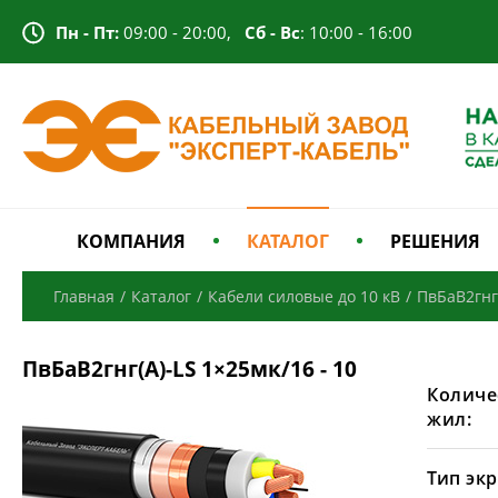
Пн - Пт:
09:00 - 20:00,
Сб - Вс
: 10:00 - 16:00
КОМПАНИЯ
КАТАЛОГ
РЕШЕНИЯ
Главная
/
Каталог
/
Кабели силовые до 10 кВ
/
ПвБаВ2гнг
ПвБаВ2гнг(А)-LS 1×25мк/16 - 10
Количе
жил:
Тип экр