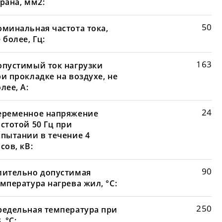
рана, мм2:
50
оминальная частота тока,
 более, Гц:
163
опустимый ток нагрузки
и прокладке на воздухе, не
лее, А:
24
еременное напряжение
стотой 50 Гц при
спытании в течение 4
сов, кВ:
90
лительно допустимая
мпература нагрева жил, °С:
250
редельная температура при
, °С: