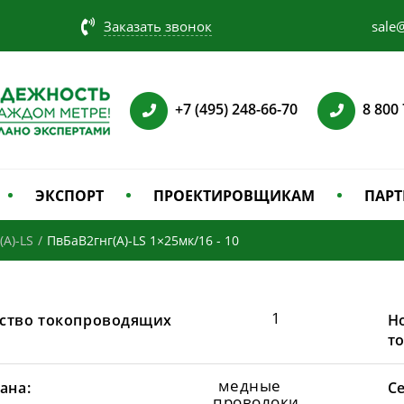
Заказать звонок
sale@
+7 (495) 248-66-70
8 800
ЭКСПОРТ
ПРОЕКТИРОВЩИКАМ
ПАРТ
(А)-LS
/
ПвБаВ2гнг(А)-LS 1×25мк/16 - 10
1
ство токопроводящих
Н
т
медные
ана:
С
проволоки