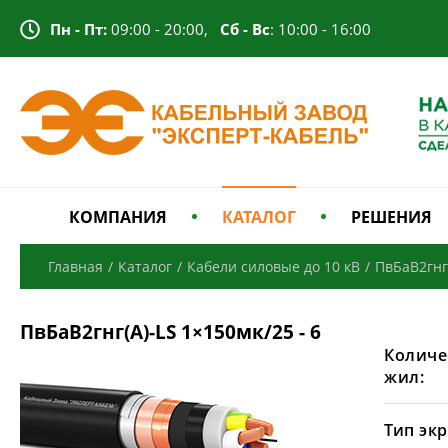
Пн - Пт:
09:00 - 20:00,
Сб - Вс
: 10:00 - 16:00
КОМПАНИЯ
КАТАЛОГ
РЕШЕНИЯ
Главная
/
Каталог
/
Кабели силовые до 10 кВ
/
ПвБаВ2гнг
ПвБаВ2гнг(А)-LS 1×150мк/25 - 6
Количе
жил:
Тип экр