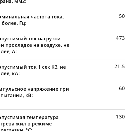
рана, мм2:
50
оминальная частота тока,
 более, Гц:
473
опустимый ток нагрузки
и прокладке на воздухе, не
лее, А:
21.5
пустимый ток 1 сек КЗ, не
лее, кА:
60
мпульсное напряжение при
спытании, кВ:
130
опустимая температура
агрева жил в режиме
регрузки, °С: