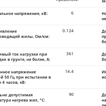
эк
6
льное напряжение, кВ:
Н
не
0.124
ивление
Д
оводящей жилы, Ом/км:
пр
бо
361
имый ток нагрузки при
До
ке в грунте, не более, А:
бо
14.4
нное напряжение
И
ой 50 Гц при испытании в
и
 4 часов, кВ:
90
ьно допустимая
Д
тура нагрева жил, °С:
н
пе