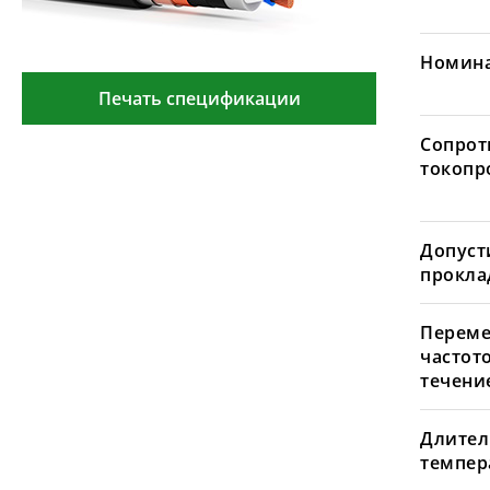
Номина
Печать спецификации
Сопрот
токопр
Допуст
проклад
Переме
частот
течение
Длител
темпера