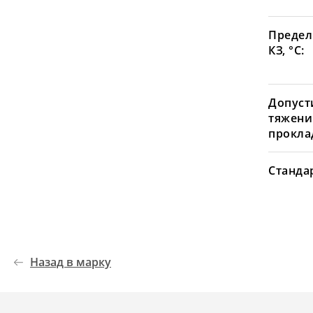
Предел
КЗ, °С:
Допуст
тяжени
проклад
Станда
Назад в марку