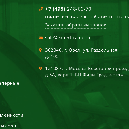
+7 (495)
248-66-70
Пн-Пт
: 09:00 - 20:00,
Сб - Вс
: 10:00 - 1
Заказать обратный звонок
sale@expert-cable.ru
302040
, г.
Орел
,
ул. Раздольная,
д. 105
121087
, г.
Москва
,
Береговой проез
д.5А, корп.1, БЦ Фили Град, 4 этаж
сапёрные
шленности
ких зон