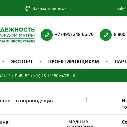
Заказать звонок
sale@
+7 (495) 248-66-70
8 800
ЭКСПОРТ
ПРОЕКТИРОВЩИКАМ
ПАРТ
(А)-LS
/
ПвБаВ2гнг(А)-LS 1×150мк/25 - 6
1
ство токопроводящих
Н
т
медные
ана:
С
проволоки