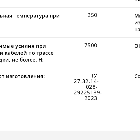
250
ьная температура при
М
и
н
7500
имые усилия при
О
и кабелей по трассе
ки, не более, Н:
ТУ
рт изготовления:
С
27.32.14-
028-
29225139-
2023