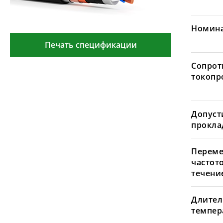
Номина
Печать спецификации
Сопрот
токопр
Допуст
проклад
Переме
частот
течение
Длител
темпера