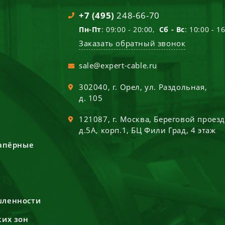
+7 (495)
248-66-70
Пн-Пт
: 09:00 - 20:00,
Сб - Вс
: 10:00 - 1
Заказать обратный звонок
sale@expert-cable.ru
302040
, г.
Орел
,
ул. Раздольная,
д. 105
121087
, г.
Москва
,
Береговой проез
д.5А, корп.1, БЦ Фили Град, 4 этаж
сапёрные
шленности
ких зон