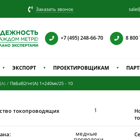
Заказать звонок
sale@
+7 (495) 248-66-70
8 800
ЭКСПОРТ
ПРОЕКТИРОВЩИКАМ
ПАРТ
(А)
/
ПвБаВ2гнг(А) 1×240мк/25 - 10
1
ство токопроводящих
Н
т
медные
ана:
С
проволоки