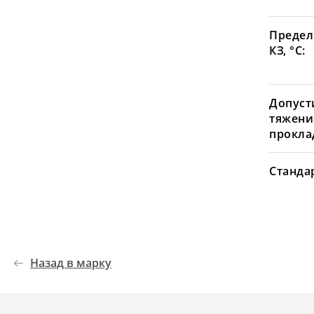
Предел
КЗ, °С:
Допуст
тяжени
проклад
Станда
Назад в марку