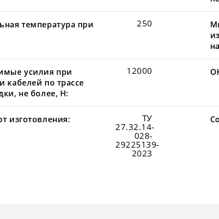
250
ьная температура при
М
и
н
12000
имые усилия при
О
и кабелей по трассе
ки, не более, Н:
ТУ
рт изготовления:
С
27.32.14-
028-
29225139-
2023