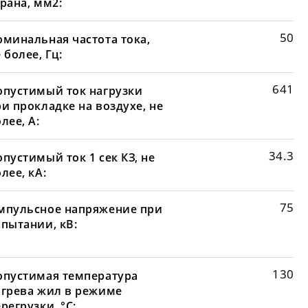
рана, мм2:
50
оминальная частота тока,
 более, Гц:
641
опустимый ток нагрузки
и прокладке на воздухе, не
лее, А:
34.3
пустимый ток 1 сек КЗ, не
лее, кА:
75
мпульсное напряжение при
спытании, кВ:
130
опустимая температура
агрева жил в режиме
регрузки, °С: