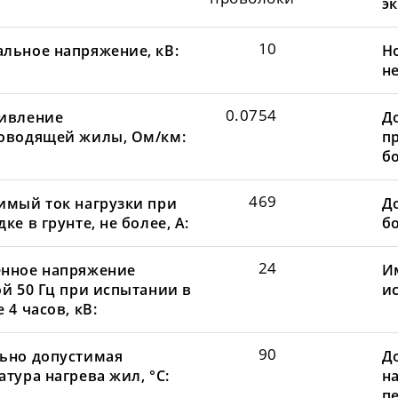
эк
10
льное напряжение, кВ:
Н
не
0.0754
ивление
Д
оводящей жилы, Ом/км:
пр
бо
469
имый ток нагрузки при
До
ке в грунте, не более, А:
бо
24
нное напряжение
И
ой 50 Гц при испытании в
и
 4 часов, кВ:
90
ьно допустимая
Д
тура нагрева жил, °С:
н
пе