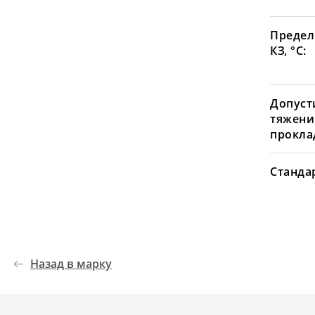
Предел
КЗ, °С:
Допуст
тяжени
проклад
Станда
Назад в марку