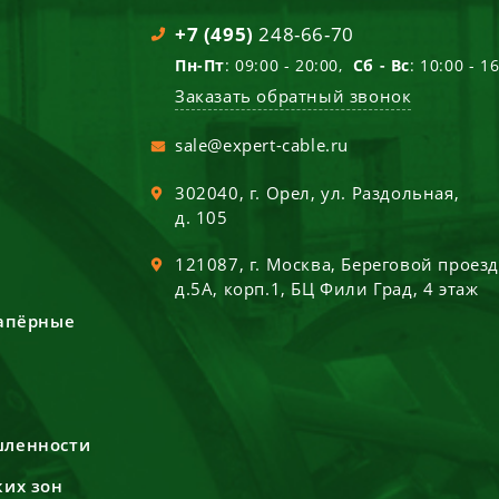
+7 (495)
248-66-70
Пн-Пт
: 09:00 - 20:00,
Сб - Вс
: 10:00 - 1
Заказать обратный звонок
sale@expert-cable.ru
302040
, г.
Орел
,
ул. Раздольная,
д. 105
121087
, г.
Москва
,
Береговой проез
д.5А, корп.1, БЦ Фили Град, 4 этаж
сапёрные
шленности
ких зон