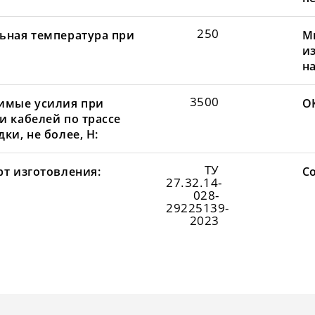
250
ьная температура при
М
и
н
3500
имые усилия при
О
и кабелей по трассе
ки, не более, Н:
ТУ
рт изготовления:
С
27.32.14-
028-
29225139-
2023