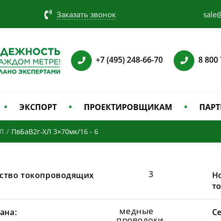
Заказать звонок
sale@
+7 (495) 248-66-70
8 800
ЭКСПОРТ
ПРОЕКТИРОВЩИКАМ
ПАРТ
Л
/
ПвБаВ2г-ХЛ 3×70мк/16 - 6
3
ство токопроводящих
Н
т
медные
ана:
С
проволоки