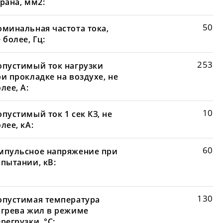
рана, мм2:
50
оминальная частота тока,
 более, Гц:
253
опустимый ток нагрузки
и прокладке на воздухе, не
лее, А:
10
пустимый ток 1 сек КЗ, не
лее, кА:
60
мпульсное напряжение при
спытании, кВ:
130
опустимая температура
агрева жил в режиме
регрузки, °С: