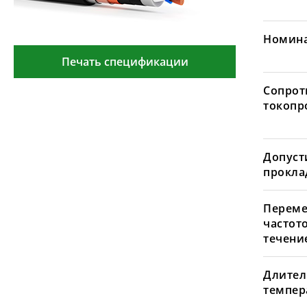
Номина
Печать спецификации
Сопрот
токопр
Допуст
проклад
Переме
частот
течение
Длител
темпера