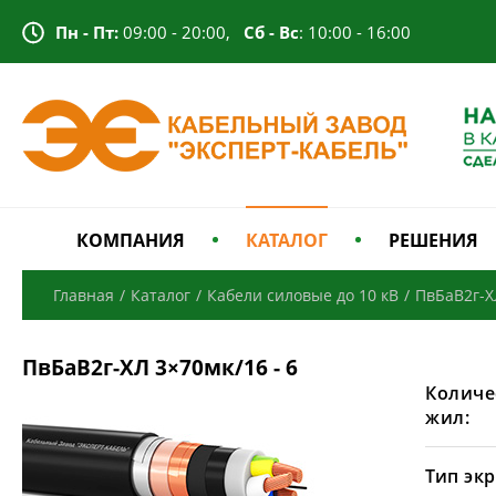
Пн - Пт:
09:00 - 20:00,
Сб - Вс
: 10:00 - 16:00
КОМПАНИЯ
КАТАЛОГ
РЕШЕНИЯ
Главная
/
Каталог
/
Кабели силовые до 10 кВ
/
ПвБаВ2г-Х
ПвБаВ2г-ХЛ 3×70мк/16 - 6
Количе
жил:
Тип экр