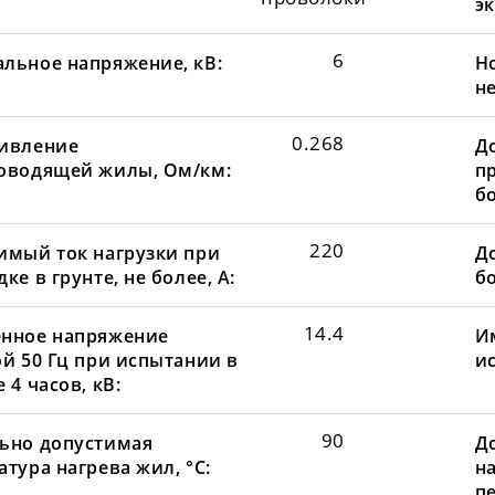
эк
6
льное напряжение, кВ:
Н
не
0.268
ивление
Д
оводящей жилы, Ом/км:
пр
бо
220
имый ток нагрузки при
До
ке в грунте, не более, А:
бо
14.4
нное напряжение
И
ой 50 Гц при испытании в
и
 4 часов, кВ:
90
ьно допустимая
Д
тура нагрева жил, °С:
н
пе