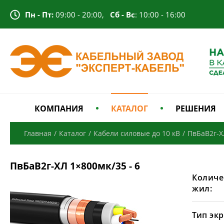
Пн - Пт:
09:00 - 20:00,
Сб - Вс
: 10:00 - 16:00
КОМПАНИЯ
КАТАЛОГ
РЕШЕНИЯ
Главная
/
Каталог
/
Кабели силовые до 10 кВ
/
ПвБаВ2г-Х
ПвБаВ2г-ХЛ 1×800мк/35 - 6
Количе
жил:
Тип экр