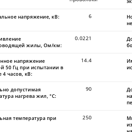
эк
6
льное напряжение, кВ:
Н
не
0.0221
ивление
До
оводящей жилы, Ом/км:
бо
14.4
нное напряжение
И
ой 50 Гц при испытании в
и
 4 часов, кВ:
90
ьно допустимая
Д
тура нагрева жил, °С:
н
пе
250
ьная температура при
М
и
н