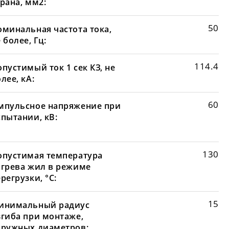
рана, мм2:
50
оминальная частота тока,
 более, Гц:
114.4
пустимый ток 1 сек КЗ, не
лее, кА:
60
мпульсное напряжение при
спытании, кВ:
130
опустимая температура
агрева жил в режиме
регрузки, °С:
15
инимальный радиус
згиба при монтаже,
аружных диаметров: