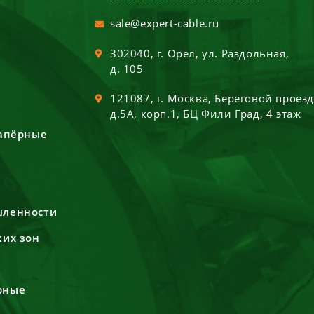
sale@expert-cable.ru
302040
, г.
Орел
,
ул. Раздольная,
д. 105
121087
, г.
Москва
,
Береговой проез
д.5А, корп.1, БЦ Фили Град, 4 этаж
сапёрные
шленности
ких зон
рные