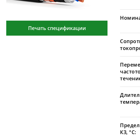
Номина
Печать спецификации
Сопрот
токопр
Переме
частот
течение
Длител
темпера
Предел
КЗ, °С: