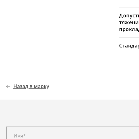
Допуст
тяжени
проклад
Станда
Назад в марку