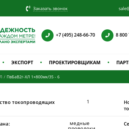
Заказать звонок
sale@
+7 (495) 248-66-70
8 800
ЭКСПОРТ
ПРОЕКТИРОВЩИКАМ
ПАРТ
Л
/
ПвБаВ2г-ХЛ 1×800мк/35 - 6
1
ство токопроводящих
Н
т
медные
ана:
С
проволоки