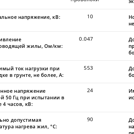
эк
10
льное напряжение, кВ:
Н
не
0.047
ивление
Д
оводящей жилы, Ом/км:
пр
бо
553
имый ток нагрузки при
До
ке в грунте, не более, А:
бо
24
нное напряжение
И
ой 50 Гц при испытании в
и
 4 часов, кВ:
90
ьно допустимая
Д
тура нагрева жил, °С:
н
пе