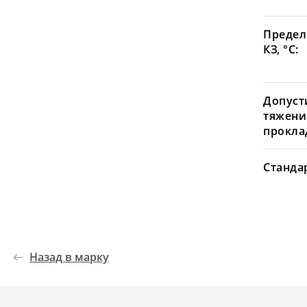
Предел
КЗ, °С:
Допуст
тяжени
проклад
Станда
Назад в марку