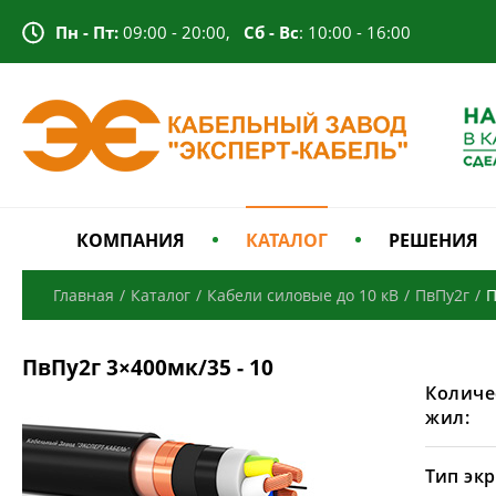
Пн - Пт:
09:00 - 20:00,
Сб - Вс
: 10:00 - 16:00
КОМПАНИЯ
КАТАЛОГ
РЕШЕНИЯ
Главная
/
Каталог
/
Кабели силовые до 10 кВ
/
ПвПу2г
/
П
ПвПу2г 3×400мк/35 - 10
Количе
жил:
Тип экр