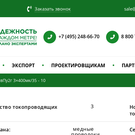
Заказать звонок
sale@
+7 (495) 248-66-70
8 800
ЭКСПОРТ
ПРОЕКТИРОВЩИКАМ
ПАРТ
вПу2г 3×400мк/35 - 10
3
ство токопроводящих
Н
т
медные
ана:
С
проволоки