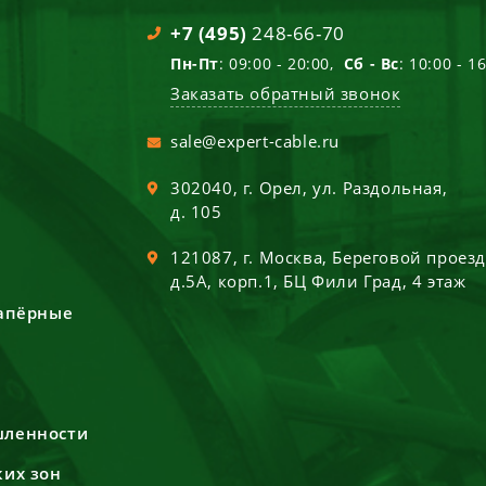
+7 (495)
248-66-70
Пн-Пт
: 09:00 - 20:00,
Сб - Вс
: 10:00 - 1
Заказать обратный звонок
sale@expert-cable.ru
302040
, г.
Орел
,
ул. Раздольная,
д. 105
121087
, г.
Москва
,
Береговой проез
д.5А, корп.1, БЦ Фили Град, 4 этаж
сапёрные
шленности
ких зон