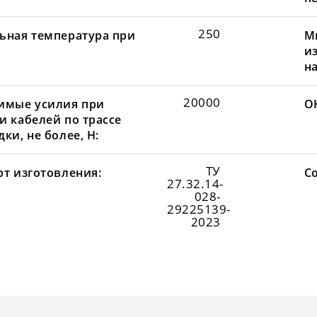
250
ьная температура при
М
и
н
20000
имые усилия при
О
и кабелей по трассе
ки, не более, Н:
ТУ
рт изготовления:
С
27.32.14-
028-
29225139-
2023