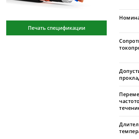
Номина
Печать спецификации
Сопрот
токопр
Допуст
проклад
Переме
частот
течение
Длител
темпера