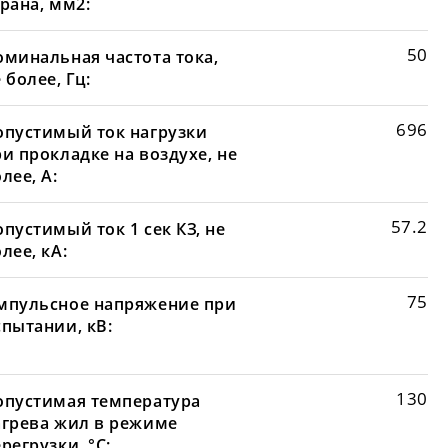
рана, мм2:
50
оминальная частота тока,
 более, Гц:
696
опустимый ток нагрузки
и прокладке на воздухе, не
лее, А:
57.2
пустимый ток 1 сек КЗ, не
лее, кА:
75
мпульсное напряжение при
спытании, кВ:
130
опустимая температура
агрева жил в режиме
регрузки, °С: