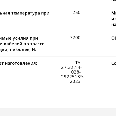
250
ьная температура при
М
и
н
7200
имые усилия при
О
и кабелей по трассе
ки, не более, Н:
ТУ
рт изготовления:
С
27.32.14-
028-
29225139-
2023