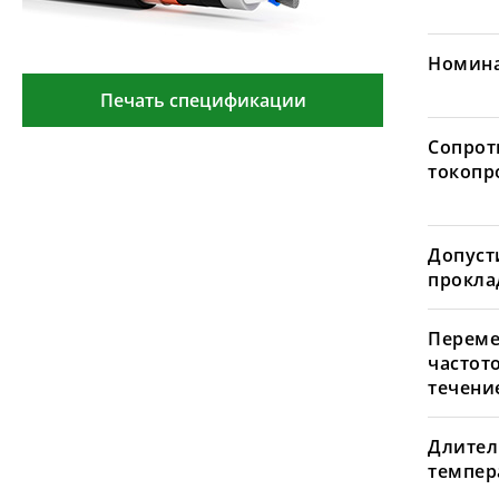
Номина
Печать спецификации
Сопрот
токопр
Допуст
проклад
Переме
частот
течение
Длител
темпера