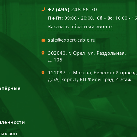
+7 (495)
248-66-70
Пн-Пт
: 09:00 - 20:00,
Сб - Вс
: 10:00 - 1
Заказать обратный звонок
sale@expert-cable.ru
302040
, г.
Орел
,
ул. Раздольная,
д. 105
121087
, г.
Москва
,
Береговой проез
д.5А, корп.1, БЦ Фили Град, 4 этаж
сапёрные
шленности
ких зон