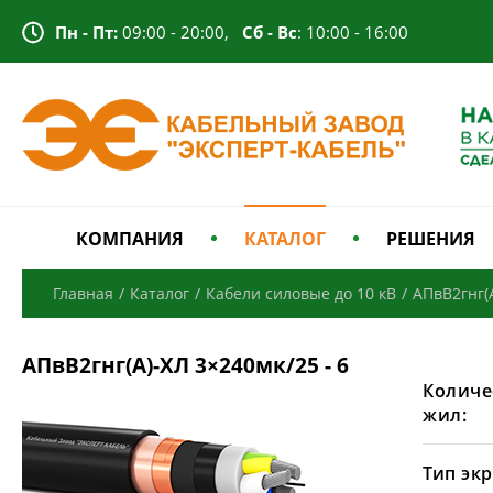
Пн - Пт:
09:00 - 20:00,
Сб - Вс
: 10:00 - 16:00
КОМПАНИЯ
КАТАЛОГ
РЕШЕНИЯ
Главная
/
Каталог
/
Кабели силовые до 10 кВ
/
АПвВ2гнг(
АПвВ2гнг(А)-ХЛ 3×240мк/25 - 6
Количе
жил:
Тип экр