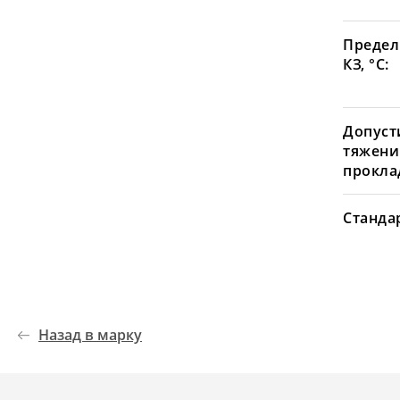
Предел
КЗ, °С:
Допуст
тяжени
проклад
Станда
Назад в марку