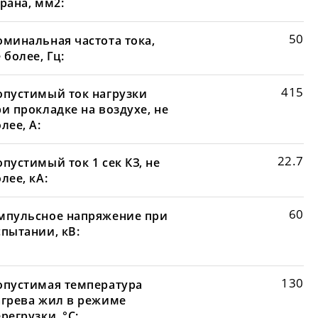
рана, мм2:
50
оминальная частота тока,
 более, Гц:
415
опустимый ток нагрузки
и прокладке на воздухе, не
лее, А:
22.7
пустимый ток 1 сек КЗ, не
лее, кА:
60
мпульсное напряжение при
спытании, кВ:
130
опустимая температура
агрева жил в режиме
регрузки, °С: