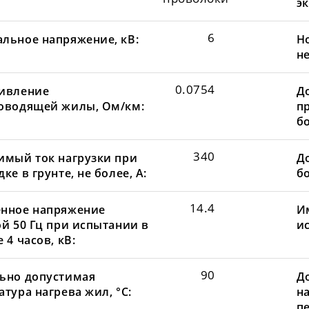
эк
6
льное напряжение, кВ:
Н
не
0.0754
ивление
Д
оводящей жилы, Ом/км:
пр
бо
340
имый ток нагрузки при
До
ке в грунте, не более, А:
бо
14.4
нное напряжение
И
ой 50 Гц при испытании в
и
 4 часов, кВ:
90
ьно допустимая
Д
тура нагрева жил, °С:
н
пе