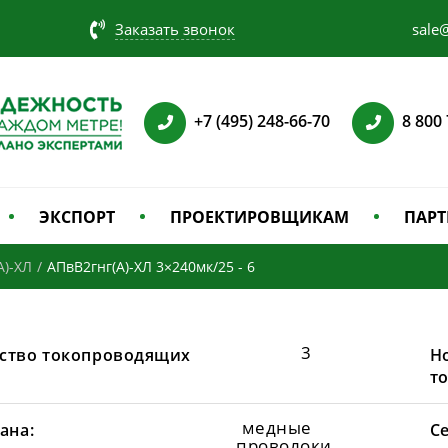
Заказать звонок
sale@
+7 (495) 248-66-70
8 800
ЭКСПОРТ
ПРОЕКТИРОВЩИКАМ
ПАРТ
А)-ХЛ
/
АПвВ2гнг(А)-ХЛ 3×240мк/25 - 6
3
ство токопроводящих
Н
т
медные
ана:
С
проволоки