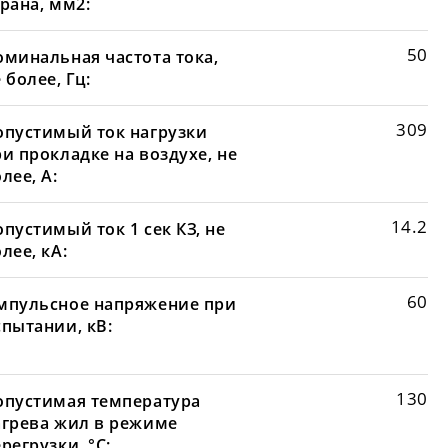
рана, мм2:
50
оминальная частота тока,
 более, Гц:
309
опустимый ток нагрузки
и прокладке на воздухе, не
лее, А:
14.2
пустимый ток 1 сек КЗ, не
лее, кА:
60
мпульсное напряжение при
спытании, кВ:
130
опустимая температура
агрева жил в режиме
регрузки, °С: