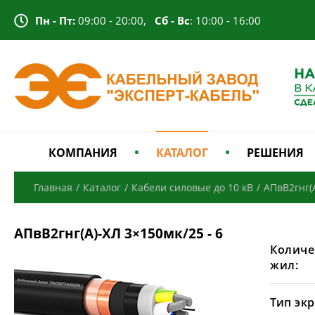
Пн - Пт:
09:00 - 20:00,
Сб - Вс
: 10:00 - 16:00
КОМПАНИЯ
КАТАЛОГ
РЕШЕНИЯ
Главная
/
Каталог
/
Кабели силовые до 10 кВ
/
АПвВ2гнг(
АПвВ2гнг(А)-ХЛ 3×150мк/25 - 6
Количе
жил:
Тип экр