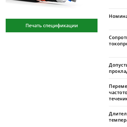
Номина
Печать спецификации
Сопрот
токопр
Допуст
проклад
Переме
частот
течение
Длител
темпера