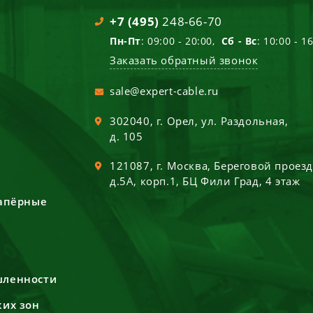
+7 (495)
248-66-70
Пн-Пт
: 09:00 - 20:00,
Сб - Вс
: 10:00 - 1
Заказать обратный звонок
sale@expert-cable.ru
302040
, г.
Орел
,
ул. Раздольная,
д. 105
121087
, г.
Москва
,
Береговой проез
д.5А, корп.1, БЦ Фили Град, 4 этаж
сапёрные
шленности
ких зон