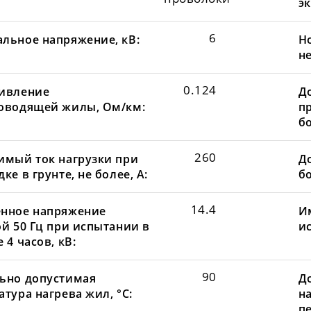
эк
6
льное напряжение, кВ:
Н
не
0.124
ивление
Д
оводящей жилы, Ом/км:
пр
бо
260
имый ток нагрузки при
До
ке в грунте, не более, А:
бо
14.4
нное напряжение
И
ой 50 Гц при испытании в
и
 4 часов, кВ:
90
ьно допустимая
Д
тура нагрева жил, °С:
н
пе