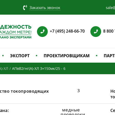
Заказать звонок
sale@
+7 (495) 248-66-70
8 800
ЭКСПОРТ
ПРОЕКТИРОВЩИКАМ
ПАРТ
А)-ХЛ
/
АПвВ2гнг(А)-ХЛ 3×150мк/25 - 6
3
ство токопроводящих
Н
т
медные
ана:
С
проволоки