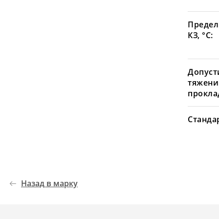
Предел
КЗ, °С:
Допуст
тяжени
проклад
Станда
Назад в марку