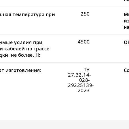
250
ьная температура при
М
и
н
4500
имые усилия при
О
и кабелей по трассе
ки, не более, Н:
ТУ
рт изготовления:
С
27.32.14-
028-
29225139-
2023