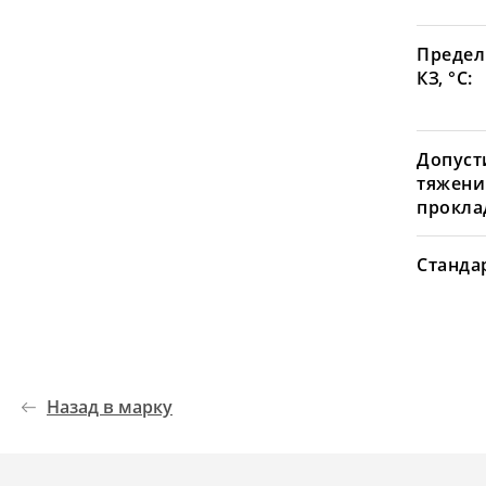
Предел
КЗ, °С:
Допуст
тяжени
проклад
Станда
Назад в марку