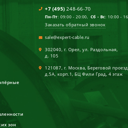
+7 (495)
248-66-70
Пн-Пт
: 09:00 - 20:00,
Сб - Вс
: 10:00 - 1
Заказать обратный звонок
sale@expert-cable.ru
302040
, г.
Орел
,
ул. Раздольная,
д. 105
121087
, г.
Москва
,
Береговой проез
д.5А, корп.1, БЦ Фили Град, 4 этаж
сапёрные
шленности
ких зон