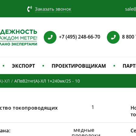
Заказать звонок
sale@
+7 (495) 248-66-70
8 800
ЭКСПОРТ
ПРОЕКТИРОВЩИКАМ
ПАРТ
А)-ХЛ
/
АПвВ2гнг(А)-ХЛ 1×240мк/25 - 10
1
ство токопроводящих
Н
т
медные
ана:
С
проволоки