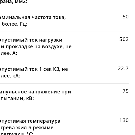
рана, мм2:
50
оминальная частота тока,
 более, Гц:
502
опустимый ток нагрузки
и прокладке на воздухе, не
лее, А:
22.7
пустимый ток 1 сек КЗ, не
лее, кА:
75
мпульсное напряжение при
спытании, кВ:
130
опустимая температура
агрева жил в режиме
регрузки, °С: