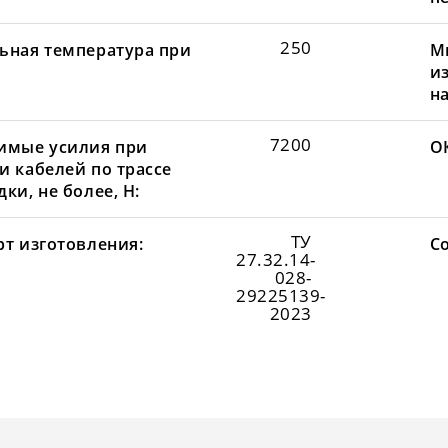
250
ьная температура при
М
и
н
7200
имые усилия при
О
и кабелей по трассе
ки, не более, Н:
ТУ
рт изготовления:
С
27.32.14-
028-
29225139-
2023