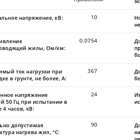
эк
10
льное напряжение, кВ:
Н
не
0.0754
ивление
Д
оводящей жилы, Ом/км:
пр
бо
367
имый ток нагрузки при
До
ке в грунте, не более, А:
бо
24
нное напряжение
И
ой 50 Гц при испытании в
и
 4 часов, кВ:
90
ьно допустимая
Д
тура нагрева жил, °С:
н
пе