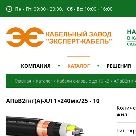
Пн - Пт:
09:00 - 20:00,
Сб - Вс
: 10:00 - 16:00
КОМПАНИЯ
КАТАЛОГ
РЕШЕНИЯ
Главная
/
Каталог
/
Кабели силовые до 10 кВ
/
АПвВ2гнг(
АПвВ2гнг(А)-ХЛ 1×240мк/25 - 10
Количе
жил:
Тип экр