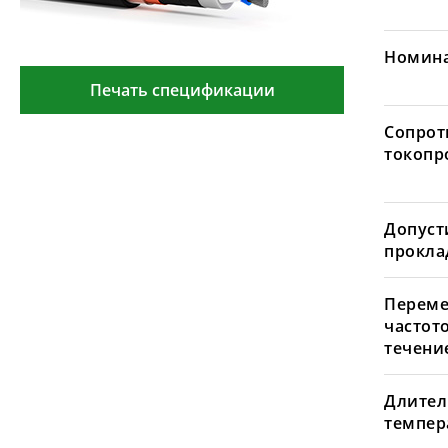
Номина
Печать спецификации
Сопрот
токопр
Допуст
проклад
Переме
частот
течение
Длител
темпера