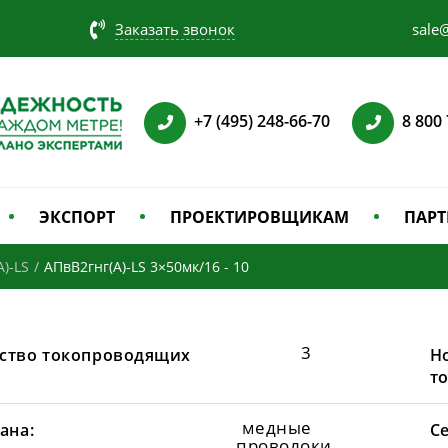
Заказать звонок
sale@
+7 (495) 248-66-70
8 800
ЭКСПОРТ
ПРОЕКТИРОВЩИКАМ
ПАРТ
)-LS
/
АПвВ2гнг(А)-LS 3×50мк/16 - 10
3
ство токопроводящих
Н
т
медные
ана:
С
проволоки