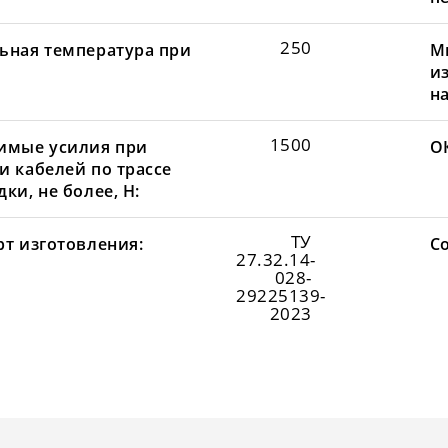
250
ьная температура при
М
и
н
1500
имые усилия при
О
и кабелей по трассе
ки, не более, Н:
ТУ
рт изготовления:
С
27.32.14-
028-
29225139-
2023