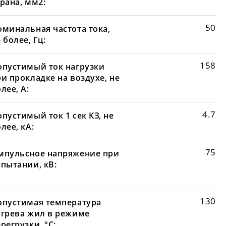
рана, мм2:
50
оминальная частота тока,
 более, Гц:
158
опустимый ток нагрузки
и прокладке на воздухе, не
лее, А:
4.7
пустимый ток 1 сек КЗ, не
лее, кА:
75
мпульсное напряжение при
спытании, кВ:
130
опустимая температура
агрева жил в режиме
регрузки, °С: