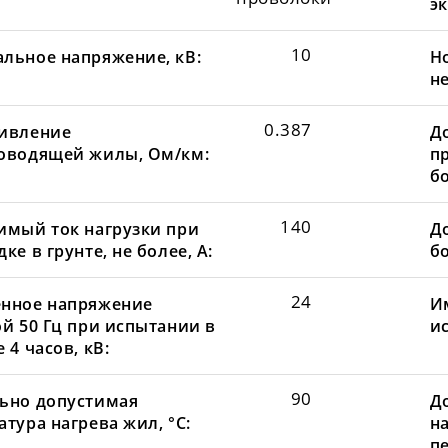
эк
10
льное напряжение, кВ:
Н
не
0.387
ивление
Д
оводящей жилы, Ом/км:
пр
бо
140
имый ток нагрузки при
До
ке в грунте, не более, А:
бо
24
нное напряжение
И
ой 50 Гц при испытании в
и
 4 часов, кВ:
90
ьно допустимая
Д
тура нагрева жил, °С:
н
пе