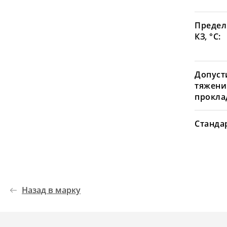
Предел
КЗ, °С:
Допуст
тяжени
проклад
Станда
Назад в марку