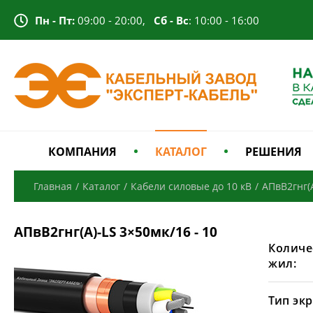
Пн - Пт:
09:00 - 20:00,
Сб - Вс
: 10:00 - 16:00
КОМПАНИЯ
КАТАЛОГ
РЕШЕНИЯ
Главная
/
Каталог
/
Кабели силовые до 10 кВ
/
АПвВ2гнг(А
АПвВ2гнг(А)-LS 3×50мк/16 - 10
Количе
жил:
Тип экр