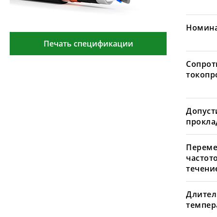
Номина
Печать спецификации
Сопрот
токопр
Допуст
проклад
Переме
частот
течение
Длител
темпера