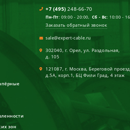
+7 (495)
248-66-70
Пн-Пт
: 09:00 - 20:00,
Сб - Вс
: 10:00 - 1
Заказать обратный звонок
sale@expert-cable.ru
302040
, г.
Орел
,
ул. Раздольная,
д. 105
121087
, г.
Москва
,
Береговой проез
д.5А, корп.1, БЦ Фили Град, 4 этаж
сапёрные
шленности
ких зон