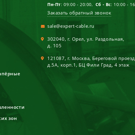
Пн-Пт
: 09:00 - 20:00,
Сб - Вс
: 10:00 - 1
Заказать обратный звонок
sale@expert-cable.ru
302040
, г.
Орел
,
ул. Раздольная,
д. 105
121087
, г.
Москва
,
Береговой проез
д.5А, корп.1, БЦ Фили Град, 4 этаж
сапёрные
шленности
ких зон