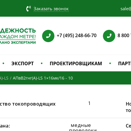
Заказать звонок
sale@
+7 (495) 248-66-70
8 800
ЭКСПОРТ
ПРОЕКТИРОВЩИКАМ
ПАРТ
)-LS
/
АПвВ2гнг(А)-LS 1×16мк/16 - 10
1
ство токопроводящих
Н
т
медные
ана:
С
проволоки