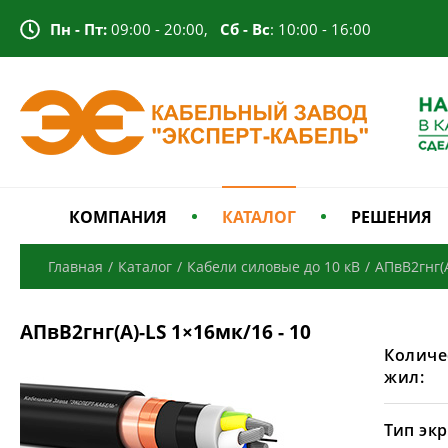
Пн - Пт:
09:00 - 20:00,
Сб - Вс
: 10:00 - 16:00
КОМПАНИЯ
КАТАЛОГ
РЕШЕНИЯ
Главная
/
Каталог
/
Кабели силовые до 10 кВ
/
АПвВ2гнг(А
АПвВ2гнг(А)-LS 1×16мк/16 - 10
Количе
жил:
Тип экр