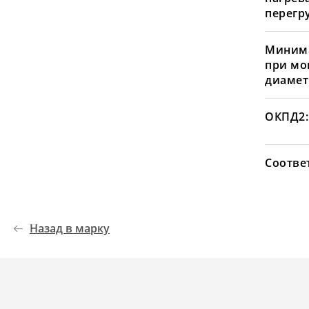
перегру
Минима
при мо
диамет
ОКПД2:
Соотве
Назад в марку