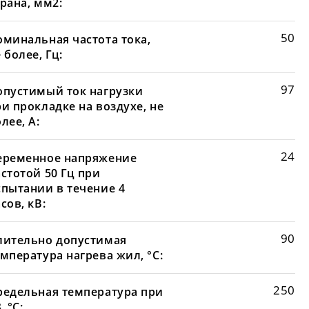
рана, мм2:
50
оминальная частота тока,
 более, Гц:
97
опустимый ток нагрузки
и прокладке на воздухе, не
лее, А:
24
еременное напряжение
стотой 50 Гц при
спытании в течение 4
сов, кВ:
90
лительно допустимая
мпература нагрева жил, °С:
250
редельная температура при
, °С: