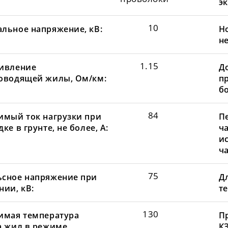
эк
10
льное напряжение, кВ:
Н
не
1.15
ивление
Д
оводящей жилы, Ом/км:
пр
бо
84
имый ток нагрузки при
П
ке в грунте, не более, А:
ча
и
ча
75
сное напряжение при
Д
нии, кВ:
те
130
имая температура
П
а жил в режиме
КЗ