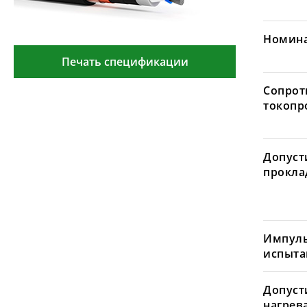
Номина
Печать спецификации
Сопрот
токопр
Допуст
проклад
Импуль
испыта
Допуст
нагрев