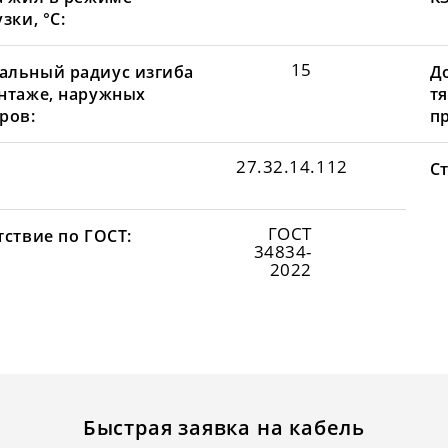
зки, °С:
15
льный радиус изгиба
Д
нтаже, наружных
т
ров:
пр
27.32.14.112
С
ГОСТ
тствие по ГОСТ:
34834-
2022
Быстрая заявка на кабель