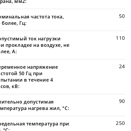
рана, мм2:
50
оминальная частота тока,
 более, Гц:
110
опустимый ток нагрузки
и прокладке на воздухе, не
лее, А:
24
еременное напряжение
стотой 50 Гц при
спытании в течение 4
сов, кВ:
90
лительно допустимая
мпература нагрева жил, °С:
250
редельная температура при
, °С: