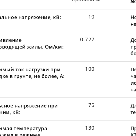
эк
10
льное напряжение, кВ:
Н
не
0.727
ивление
Д
оводящей жилы, Ом/км:
пр
бо
100
имый ток нагрузки при
П
ке в грунте, не более, А:
ча
и
ча
75
сное напряжение при
Д
нии, кВ:
те
130
имая температура
П
а жил в режиме
КЗ