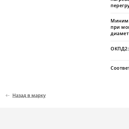
перегру
Минима
при мо
диамет
ОКПД2:
Соотве
Назад в марку