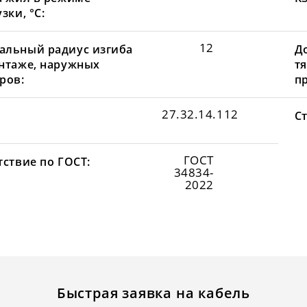
зки, °С:
12
льный радиус изгиба
Д
нтаже, наружных
т
ров:
пр
27.32.14.112
С
ГОСТ
тствие по ГОСТ:
34834-
2022
Быстрая заявка на кабель