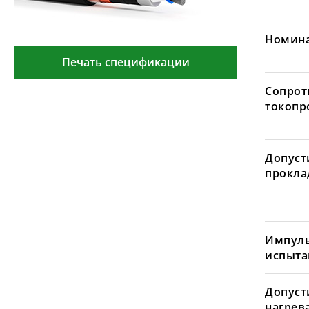
Номина
Печать спецификации
Сопрот
токопр
Допуст
проклад
Импуль
испыта
Допуст
нагрев