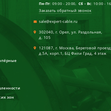
Пн-Пт
: 09:00 - 20:00,
Сб - Вс
: 10:00 - 1
Заказать обратный звонок
sale@expert-cable.ru
302040
, г.
Орел
,
ул. Раздольная,
д. 105
121087
, г.
Москва
,
Береговой проез
д.5А, корп.1, БЦ Фили Град, 4 этаж
сапёрные
шленности
ких зон