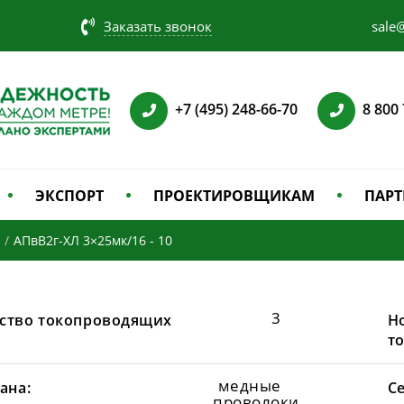
Заказать звонок
sale@
+7 (495) 248-66-70
8 800
ЭКСПОРТ
ПРОЕКТИРОВЩИКАМ
ПАРТ
/
АПвВ2г-ХЛ 3×25мк/16 - 10
3
ство токопроводящих
Н
т
медные
ана:
С
проволоки