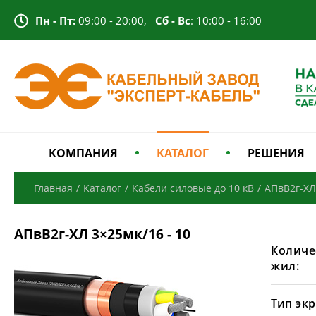
Пн - Пт:
09:00 - 20:00,
Сб - Вс
: 10:00 - 16:00
КОМПАНИЯ
КАТАЛОГ
РЕШЕНИЯ
Главная
/
Каталог
/
Кабели силовые до 10 кВ
/
АПвВ2г-ХЛ
АПвВ2г-ХЛ 3×25мк/16 - 10
Количе
жил:
Тип экр