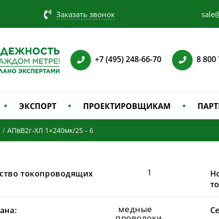
Заказать звонок
sale@
+7 (495) 248-66-70
8 800
ЭКСПОРТ
ПРОЕКТИРОВЩИКАМ
ПАРТ
/
АПвВ2г-ХЛ 1×240мк/25 - 6
1
ство токопроводящих
Н
т
медные
ана:
С
проволоки