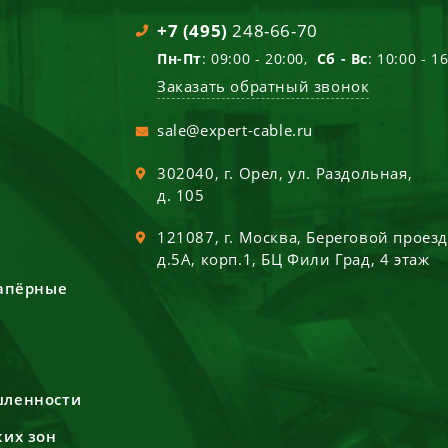
+7 (495)
248-66-70
Пн-Пт
: 09:00 - 20:00,
Сб - Вс
: 10:00 - 1
Заказать обратный звонок
sale@expert-cable.ru
302040
, г.
Орел
,
ул. Раздольная,
д. 105
121087
, г.
Москва
,
Береговой проез
д.5А, корп.1, БЦ Фили Град, 4 этаж
сапёрные
шленности
ких зон