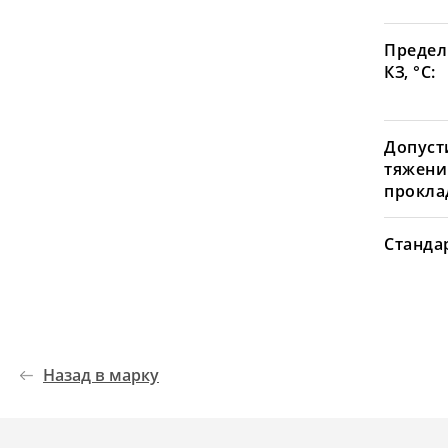
Предел
КЗ, °С:
Допуст
тяжени
проклад
Станда
Назад в марку