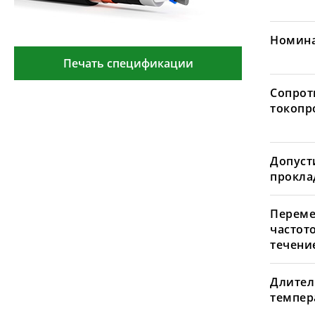
Номина
Печать спецификации
Сопрот
токопр
Допуст
проклад
Переме
частот
течение
Длител
темпера