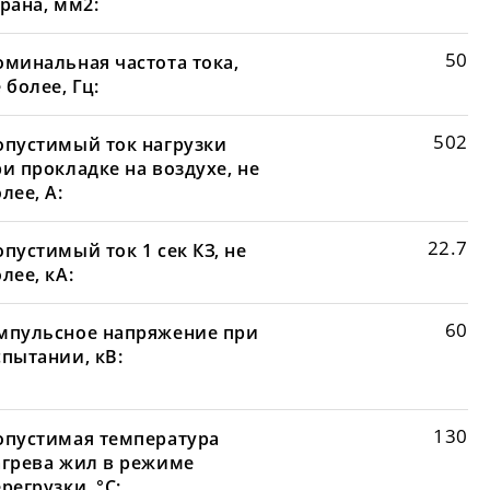
рана, мм2:
50
оминальная частота тока,
 более, Гц:
502
опустимый ток нагрузки
и прокладке на воздухе, не
лее, А:
22.7
пустимый ток 1 сек КЗ, не
лее, кА:
60
мпульсное напряжение при
спытании, кВ:
130
опустимая температура
агрева жил в режиме
регрузки, °С: