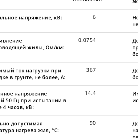
эк
6
льное напряжение, кВ:
Н
не
0.0754
ивление
Д
оводящей жилы, Ом/км:
пр
бо
367
имый ток нагрузки при
До
ке в грунте, не более, А:
бо
14.4
нное напряжение
И
ой 50 Гц при испытании в
и
 4 часов, кВ:
90
ьно допустимая
Д
тура нагрева жил, °С:
н
пе