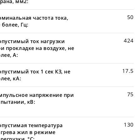
рана, мм2:
50
оминальная частота тока,
 более, Гц:
424
опустимый ток нагрузки
и прокладке на воздухе, не
лее, А:
17.5
пустимый ток 1 сек КЗ, не
лее, кА:
75
мпульсное напряжение при
спытании, кВ:
130
опустимая температура
агрева жил в режиме
регрузки, °С: