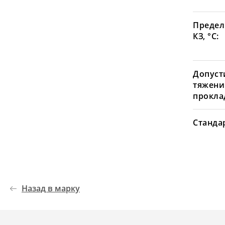
Предел
КЗ, °С:
Допуст
тяжени
проклад
Станда
Назад в марку