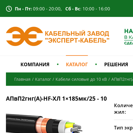
Пн - Пт:
09:00 - 20:00,
Сб - Вс
: 10:00 - 16:00
КОМПАНИЯ
КАТАЛОГ
РЕШЕНИЯ
Главная
/
Каталог
/
Кабели силовые до 10 кВ
/
АПвП2гнг(
АПвП2гнг(А)-HF-ХЛ 1×185мк/25 - 10
Количе
жил:
Тип экр