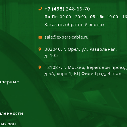
+7 (495)
248-66-70
Пн-Пт
: 09:00 - 20:00,
Сб - Вс
: 10:00 - 1
Заказать обратный звонок
sale@expert-cable.ru
302040
, г.
Орел
,
ул. Раздольная,
д. 105
121087
, г.
Москва
,
Береговой проез
д.5А, корп.1, БЦ Фили Град, 4 этаж
сапёрные
шленности
ких зон