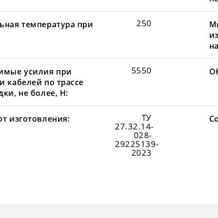
250
ьная температура при
М
и
н
5550
имые усилия при
О
и кабелей по трассе
ки, не более, Н:
ТУ
рт изготовления:
С
27.32.14-
028-
29225139-
2023