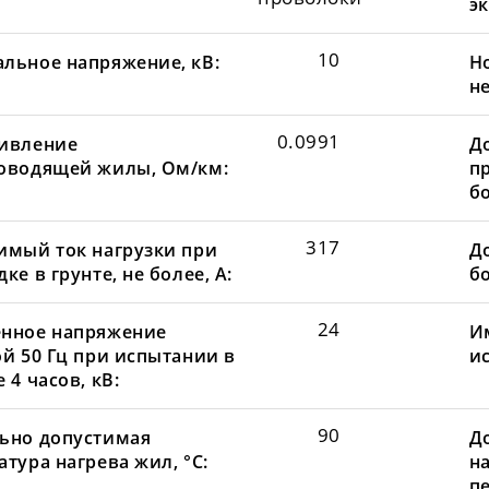
эк
10
льное напряжение, кВ:
Н
не
0.0991
ивление
Д
оводящей жилы, Ом/км:
пр
бо
317
имый ток нагрузки при
До
ке в грунте, не более, А:
бо
24
нное напряжение
И
ой 50 Гц при испытании в
и
 4 часов, кВ:
90
ьно допустимая
Д
тура нагрева жил, °С:
н
пе