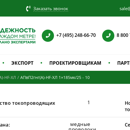
Заказать звонок
sale@
+7 (495) 248-66-70
8 800
ЭКСПОРТ
ПРОЕКТИРОВЩИКАМ
ПАРТ
А)-HF-ХЛ
/
АПвП2гнг(А)-HF-ХЛ 1×185мк/25 - 10
1
ство токопроводящих
Н
т
медные
ана:
С
проволоки