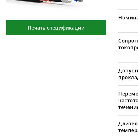
Номина
Печать спецификации
Сопрот
токопр
Допуст
проклад
Переме
частот
течение
Длител
темпера