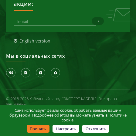
акции:
English version
Мы в социальных сетях
© 2018-2026 Кабельный завод "ЭКСПЕРТ-КАБЕЛЬ". Все права
защищены
Сайт использует файлы cookie, обрабатываемые вашим
Политика конфиденциальности
браузером. Подробнее об этом вы можете узнать в
Политике
cookie
.
Условия использования сайта
Информация в отношении cookie-файлов
Принять
Настроить
Отклонить