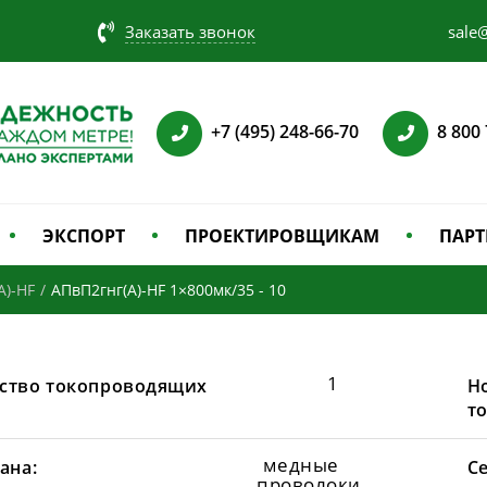
Заказать звонок
sale@
+7 (495) 248-66-70
8 800
ЭКСПОРТ
ПРОЕКТИРОВЩИКАМ
ПАРТ
А)-HF
/
АПвП2гнг(А)-HF 1×800мк/35 - 10
1
ство токопроводящих
Н
т
медные
ана:
С
проволоки