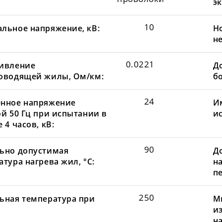
эк
10
льное напряжение, кВ:
Н
не
0.0221
ивление
До
оводящей жилы, Ом/км:
бо
24
нное напряжение
И
ой 50 Гц при испытании в
и
 4 часов, кВ:
90
ьно допустимая
Д
тура нагрева жил, °С:
н
пе
250
ьная температура при
М
и
н