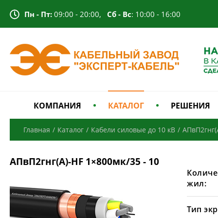
Пн - Пт:
09:00 - 20:00,
Сб - Вс
: 10:00 - 16:00
КОМПАНИЯ
КАТАЛОГ
РЕШЕНИЯ
Главная
/
Каталог
/
Кабели силовые до 10 кВ
/
АПвП2гнг(
АПвП2гнг(А)-HF 1×800мк/35 - 10
Количе
жил:
Тип экр