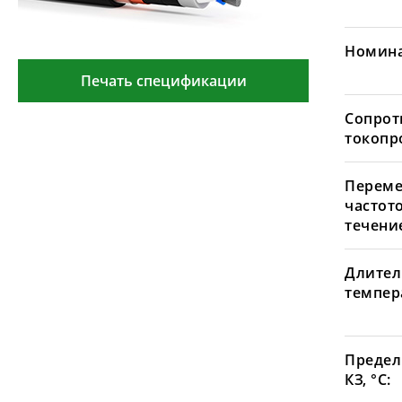
Номина
Печать спецификации
Сопрот
токопр
Переме
частот
течение
Длител
темпера
Предел
КЗ, °С: