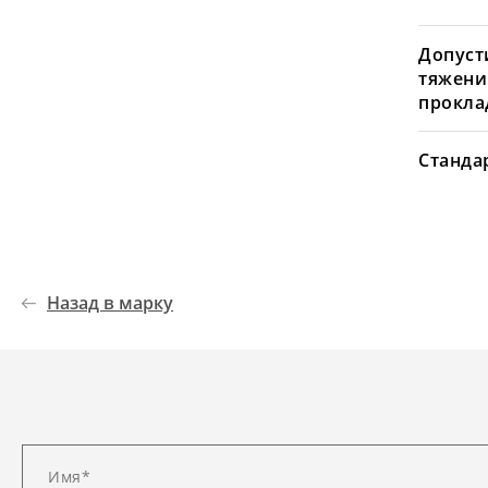
Допуст
тяжени
проклад
Станда
Назад в марку