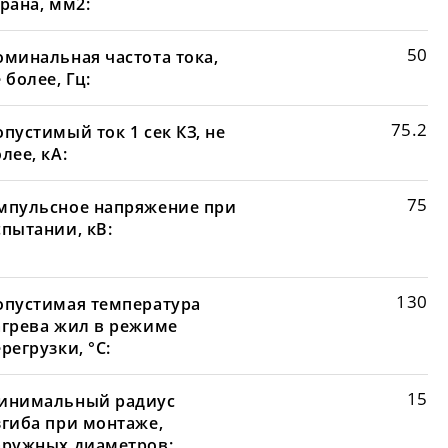
рана, мм2:
50
оминальная частота тока,
 более, Гц:
75.2
пустимый ток 1 сек КЗ, не
лее, кА:
75
мпульсное напряжение при
спытании, кВ:
130
опустимая температура
агрева жил в режиме
регрузки, °С:
15
инимальный радиус
згиба при монтаже,
аружных диаметров: