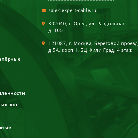
sale@expert-cable.ru
302040
, г.
Орел
,
ул. Раздольная,
д. 105
121087
, г.
Москва
,
Береговой проез
д.5А, корп.1, БЦ Фили Град, 4 этаж
сапёрные
шленности
ких зон
рные