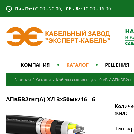
Пн - Пт:
09:00 - 20:00,
Сб - Вс
: 10:00 - 16:00
КОМПАНИЯ
КАТАЛОГ
РЕШЕНИЯ
Главная
/
Каталог
/
Кабели силовые до 10 кВ
/
АПвБВ2гнг
АПвБВ2гнг(А)-ХЛ 3×50мк/16 - 6
Количе
жил:
Тип экр