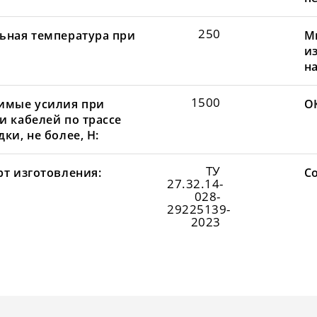
250
ьная температура при
М
и
н
1500
имые усилия при
О
и кабелей по трассе
ки, не более, Н:
ТУ
рт изготовления:
С
27.32.14-
028-
29225139-
2023