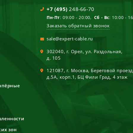
+7 (495)
248-66-70
Пн-Пт
: 09:00 - 20:00,
Сб - Вс
: 10:00 - 1
Заказать обратный звонок
sale@expert-cable.ru
302040
, г.
Орел
,
ул. Раздольная,
д. 105
121087
, г.
Москва
,
Береговой проез
д.5А, корп.1, БЦ Фили Град, 4 этаж
сапёрные
шленности
ких зон