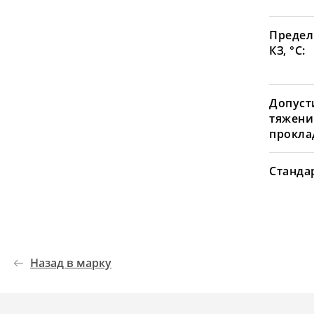
Предел
КЗ, °С:
Допуст
тяжени
проклад
Станда
Назад в марку