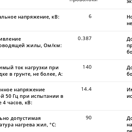
эк
6
льное напряжение, кВ:
Н
не
0.387
ивление
Д
оводящей жилы, Ом/км:
пр
бо
140
имый ток нагрузки при
До
ке в грунте, не более, А:
бо
14.4
нное напряжение
И
ой 50 Гц при испытании в
и
 4 часов, кВ:
90
ьно допустимая
Д
тура нагрева жил, °С:
н
пе