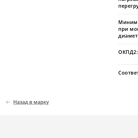
перегру
Минима
при мо
диамет
ОКПД2:
Соотве
Назад в марку