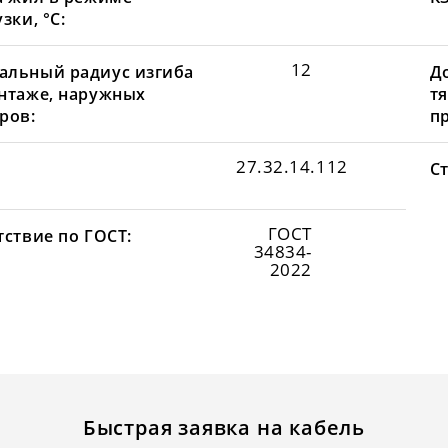
зки, °С:
12
льный радиус изгиба
Д
нтаже, наружных
т
ров:
пр
27.32.14.112
С
ГОСТ
тствие по ГОСТ:
34834-
2022
Быстрая заявка на кабель