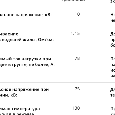
эк
10
льное напряжение, кВ:
Н
не
1.15
ивление
Д
оводящей жилы, Ом/км:
пр
бо
78
имый ток нагрузки при
П
ке в грунте, не более, А:
ча
и
ча
75
сное напряжение при
Д
нии, кВ:
те
130
имая температура
П
а жил в режиме
КЗ