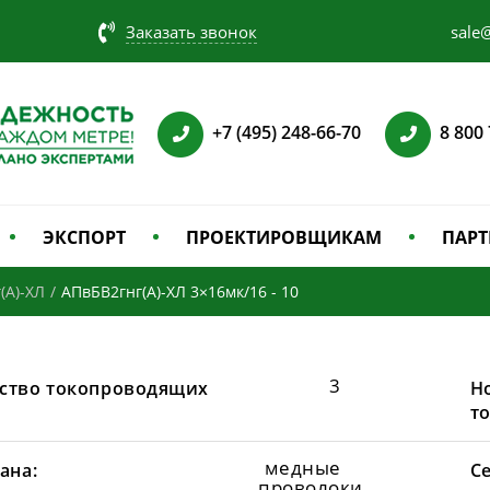
Заказать звонок
sale@
+7 (495) 248-66-70
8 800
ЭКСПОРТ
ПРОЕКТИРОВЩИКАМ
ПАРТ
(А)-ХЛ
/
АПвБВ2гнг(А)-ХЛ 3×16мк/16 - 10
3
ство токопроводящих
Н
т
медные
ана:
С
проволоки