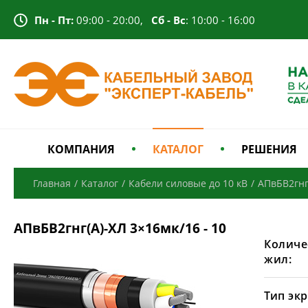
Пн - Пт:
09:00 - 20:00,
Сб - Вс
: 10:00 - 16:00
КОМПАНИЯ
КАТАЛОГ
РЕШЕНИЯ
Главная
/
Каталог
/
Кабели силовые до 10 кВ
/
АПвБВ2гнг
АПвБВ2гнг(А)-ХЛ 3×16мк/16 - 10
Количе
жил:
Тип экр