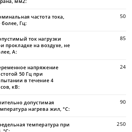
рана, мм2:
50
оминальная частота тока,
 более, Гц:
85
опустимый ток нагрузки
и прокладке на воздухе, не
лее, А:
24
еременное напряжение
стотой 50 Гц при
спытании в течение 4
сов, кВ:
90
лительно допустимая
мпература нагрева жил, °С:
250
редельная температура при
, °С: