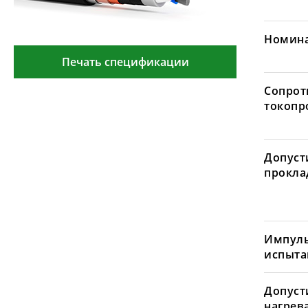
Номина
Печать спецификации
Сопрот
токопр
Допуст
проклад
Импуль
испыта
Допуст
нагрев