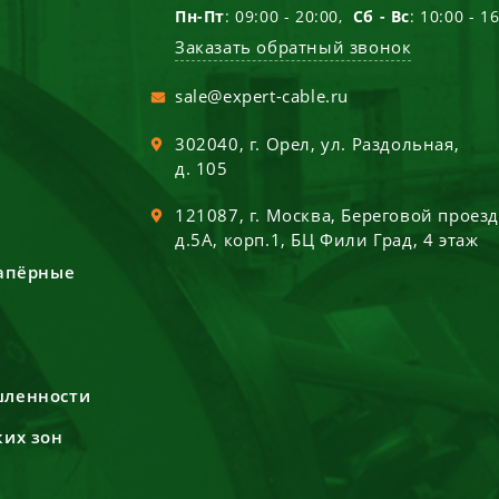
Пн-Пт
: 09:00 - 20:00,
Сб - Вс
: 10:00 - 1
Заказать обратный звонок
sale@expert-cable.ru
302040
, г.
Орел
,
ул. Раздольная,
д. 105
121087
, г.
Москва
,
Береговой проез
д.5А, корп.1, БЦ Фили Град, 4 этаж
сапёрные
шленности
ких зон