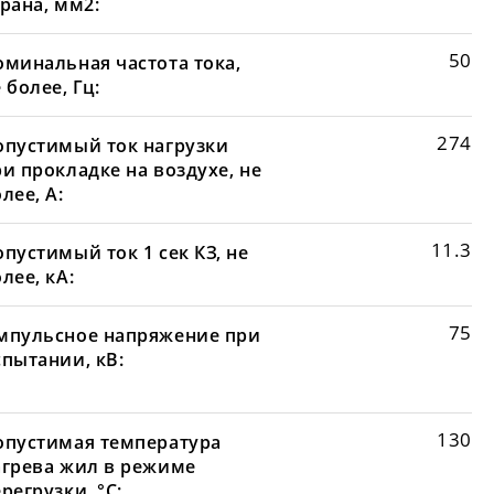
рана, мм2:
50
оминальная частота тока,
 более, Гц:
274
опустимый ток нагрузки
и прокладке на воздухе, не
лее, А:
11.3
пустимый ток 1 сек КЗ, не
лее, кА:
75
мпульсное напряжение при
спытании, кВ:
130
опустимая температура
агрева жил в режиме
регрузки, °С: