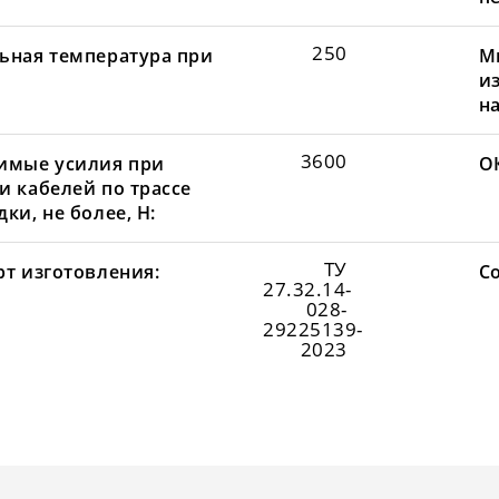
250
ьная температура при
М
и
н
3600
имые усилия при
О
и кабелей по трассе
ки, не более, Н:
ТУ
рт изготовления:
С
27.32.14-
028-
29225139-
2023