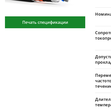
Номина
Печать спецификации
Сопрот
токопр
Допуст
проклад
Переме
частот
течение
Длител
темпера