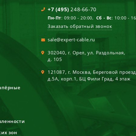
+7 (495)
248-66-70
Пн-Пт
: 09:00 - 20:00,
Сб - Вс
: 10:00 - 1
Заказать обратный звонок
sale@expert-cable.ru
302040
, г.
Орел
,
ул. Раздольная,
д. 105
121087
, г.
Москва
,
Береговой проез
д.5А, корп.1, БЦ Фили Град, 4 этаж
сапёрные
шленности
ких зон