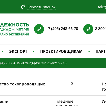
Заказать звонок
sale@
+7 (495) 248-66-70
8 800
ЭКСПОРТ
ПРОЕКТИРОВЩИКАМ
ПАРТ
(А)-ХЛ
/
АПвБВ2гнг(А)-ХЛ 3×120мк/16 - 10
3
ство токопроводящих
Н
т
медные
ана:
С
проволоки