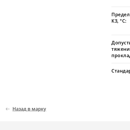
Предел
КЗ, °С:
Допуст
тяжени
проклад
Станда
Назад в марку