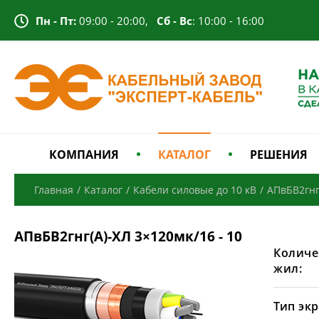
Пн - Пт:
09:00 - 20:00,
Сб - Вс
: 10:00 - 16:00
КОМПАНИЯ
КАТАЛОГ
РЕШЕНИЯ
Главная
/
Каталог
/
Кабели силовые до 10 кВ
/
АПвБВ2гнг
АПвБВ2гнг(А)-ХЛ 3×120мк/16 - 10
Количе
жил:
Тип экр