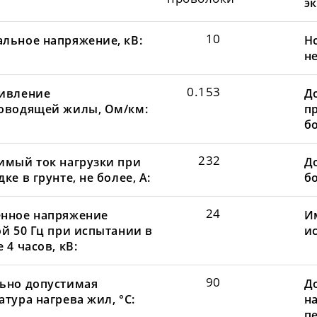
эк
10
льное напряжение, кВ:
Н
не
0.153
ивление
Д
оводящей жилы, Ом/км:
пр
бо
232
имый ток нагрузки при
До
ке в грунте, не более, А:
бо
24
нное напряжение
И
ой 50 Гц при испытании в
и
 4 часов, кВ:
90
ьно допустимая
Д
тура нагрева жил, °С:
н
пе