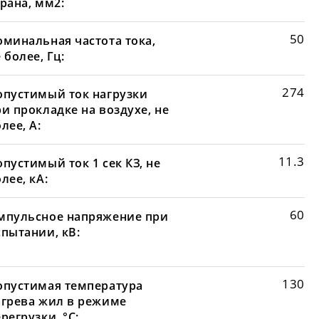
рана, мм2:
50
оминальная частота тока,
 более, Гц:
274
опустимый ток нагрузки
и прокладке на воздухе, не
лее, А:
11.3
пустимый ток 1 сек КЗ, не
лее, кА:
60
мпульсное напряжение при
спытании, кВ:
130
опустимая температура
агрева жил в режиме
регрузки, °С: