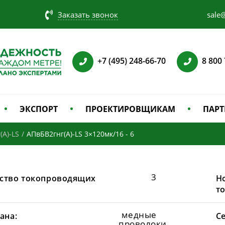
Заказать звонок
sale@
+7 (495) 248-66-70
8 800
ЭКСПОРТ
ПРОЕКТИРОВЩИКАМ
ПАРТ
(А)-LS
/
АПвБВ2гнг(А)-LS 3×120мк/16 - 6
3
ство токопроводящих
Н
т
медные
ана:
С
проволоки