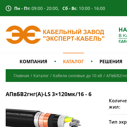
Пн - Пт:
09:00 - 20:00,
Сб - Вс
: 10:00 - 16:00
КОМПАНИЯ
КАТАЛОГ
РЕШЕНИЯ
Главная
/
Каталог
/
Кабели силовые до 10 кВ
/
АПвБВ2гнг
АПвБВ2гнг(А)-LS 3×120мк/16 - 6
Количе
жил:
Тип экр