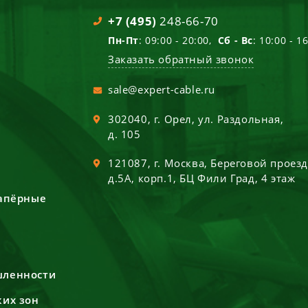
+7 (495)
248-66-70
Пн-Пт
: 09:00 - 20:00,
Сб - Вс
: 10:00 - 1
Заказать обратный звонок
sale@expert-cable.ru
302040
, г.
Орел
,
ул. Раздольная,
д. 105
121087
, г.
Москва
,
Береговой проез
д.5А, корп.1, БЦ Фили Град, 4 этаж
сапёрные
шленности
ких зон