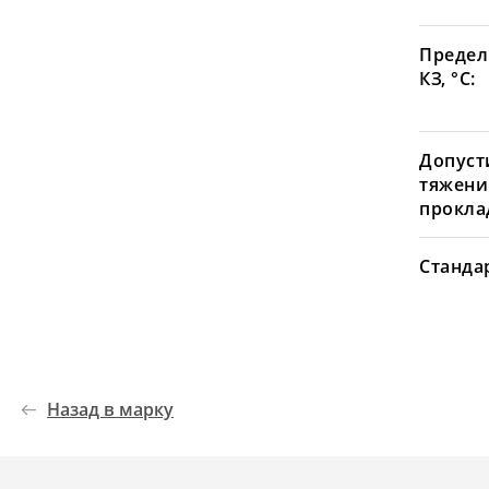
Предел
КЗ, °С:
Допуст
тяжени
проклад
Станда
Назад в марку