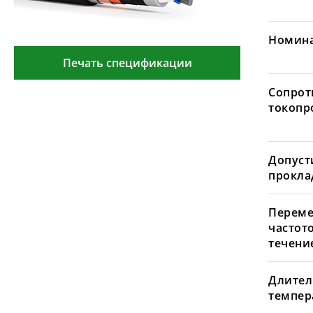
Номина
Печать спецификации
Сопрот
токопр
Допуст
проклад
Переме
частот
течение
Длител
темпера