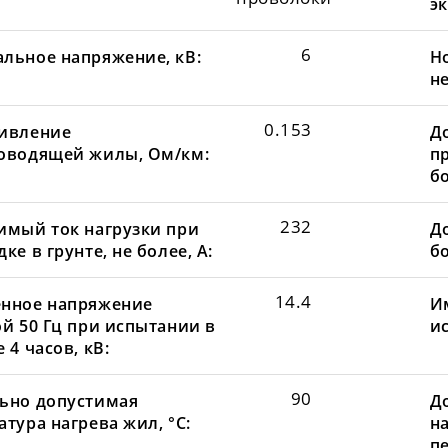
эк
6
льное напряжение, кВ:
Н
не
0.153
ивление
Д
оводящей жилы, Ом/км:
пр
бо
232
имый ток нагрузки при
До
ке в грунте, не более, А:
бо
14.4
нное напряжение
И
ой 50 Гц при испытании в
и
 4 часов, кВ:
90
ьно допустимая
Д
тура нагрева жил, °С:
н
пе