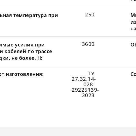
250
ьная температура при
М
и
н
3600
имые усилия при
О
и кабелей по трассе
ки, не более, Н:
ТУ
рт изготовления:
С
27.32.14-
028-
29225139-
2023