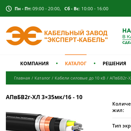
Пн - Пт:
09:00 - 20:00,
Сб - Вс
: 10:00 - 16:00
КОМПАНИЯ
КАТАЛОГ
РЕШЕНИЯ
Главная
/
Каталог
/
Кабели силовые до 10 кВ
/
АПвБВ2г-
АПвБВ2г-ХЛ 3×35мк/16 - 10
Количе
жил:
Тип экр