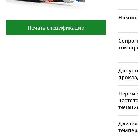
Номина
Печать спецификации
Сопрот
токопр
Допуст
проклад
Переме
частот
течение
Длител
темпера