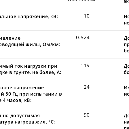
эк
10
льное напряжение, кВ:
Н
не
0.524
ивление
Д
оводящей жилы, Ом/км:
пр
бо
119
имый ток нагрузки при
До
ке в грунте, не более, А:
бо
24
нное напряжение
И
ой 50 Гц при испытании в
и
 4 часов, кВ:
90
ьно допустимая
Д
тура нагрева жил, °С:
н
пе