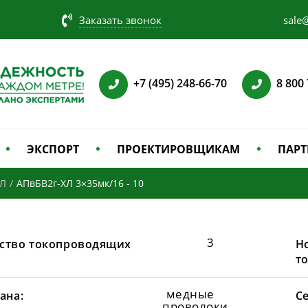
Заказать звонок
sale@
+7 (495) 248-66-70
8 800
ЭКСПОРТ
ПРОЕКТИРОВЩИКАМ
ПАРТ
ХЛ
/
АПвБВ2г-ХЛ 3×35мк/16 - 10
3
ство токопроводящих
Н
т
медные
ана:
С
проволоки