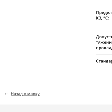
Предел
КЗ, °С:
Допуст
тяжени
проклад
Станда
Назад в марку