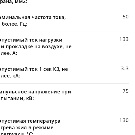
рана, мм2:
50
оминальная частота тока,
 более, Гц:
133
опустимый ток нагрузки
и прокладке на воздухе, не
лее, А:
3.3
пустимый ток 1 сек КЗ, не
лее, кА:
75
мпульсное напряжение при
спытании, кВ:
130
опустимая температура
агрева жил в режиме
регрузки, °С: