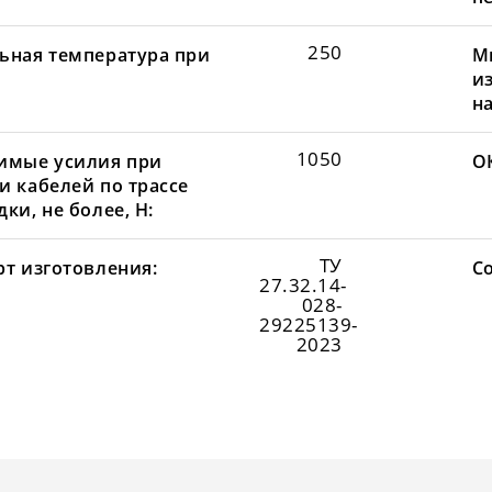
250
ьная температура при
М
и
н
1050
имые усилия при
О
и кабелей по трассе
ки, не более, Н:
ТУ
рт изготовления:
С
27.32.14-
028-
29225139-
2023