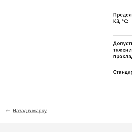
Предел
КЗ, °С:
Допуст
тяжени
проклад
Станда
Назад в марку