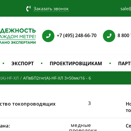
Заказать звонок
sale@
+7 (495) 248-66-70
8 800
ЭКСПОРТ
ПРОЕКТИРОВЩИКАМ
ПАРТ
(А)-HF-ХЛ
/
АПвБП2гнг(А)-HF-ХЛ 3×50мк/16 - 6
3
ство токопроводящих
Н
т
медные
ана:
С
проволоки