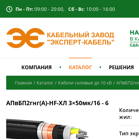
Пн - Пт:
09:00 - 20:00,
Сб - Вс
: 10:00 - 16:00
КОМПАНИЯ
КАТАЛОГ
РЕШЕНИЯ
Главная
/
Каталог
/
Кабели силовые до 10 кВ
/
АПвБП2гнг
АПвБП2гнг(А)-HF-ХЛ 3×50мк/16 - 6
Количе
жил:
Тип экр