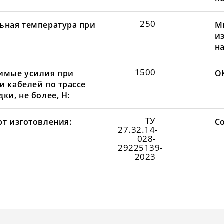
250
ьная температура при
М
и
н
1500
имые усилия при
О
и кабелей по трассе
ки, не более, Н:
ТУ
рт изготовления:
С
27.32.14-
028-
29225139-
2023