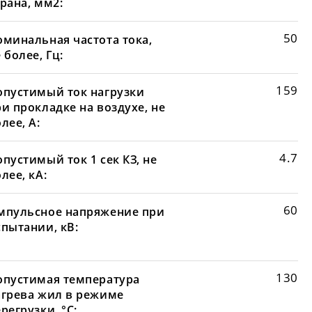
рана, мм2:
50
оминальная частота тока,
 более, Гц:
159
опустимый ток нагрузки
и прокладке на воздухе, не
лее, А:
4.7
пустимый ток 1 сек КЗ, не
лее, кА:
60
мпульсное напряжение при
спытании, кВ:
130
опустимая температура
агрева жил в режиме
регрузки, °С: