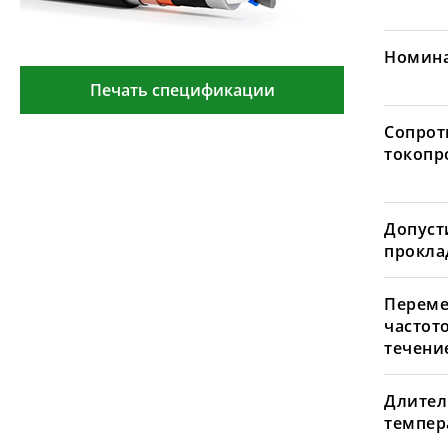
Номина
Печать спецификации
Сопрот
токопр
Допуст
проклад
Переме
частот
течение
Длител
темпера