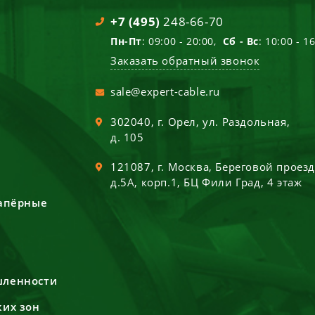
+7 (495)
248-66-70
Пн-Пт
: 09:00 - 20:00,
Сб - Вс
: 10:00 - 1
Заказать обратный звонок
sale@expert-cable.ru
302040
, г.
Орел
,
ул. Раздольная,
д. 105
121087
, г.
Москва
,
Береговой проез
д.5А, корп.1, БЦ Фили Град, 4 этаж
сапёрные
шленности
ких зон