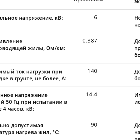
эк
6
льное напряжение, кВ:
Н
не
0.387
ивление
Д
оводящей жилы, Ом/км:
пр
бо
140
имый ток нагрузки при
До
ке в грунте, не более, А:
бо
14.4
нное напряжение
И
ой 50 Гц при испытании в
и
 4 часов, кВ:
90
ьно допустимая
Д
тура нагрева жил, °С:
н
пе