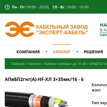
Пн - Пт:
09:00 - 20:00,
Сб - Вс
: 10:00 - 16:00
КОМПАНИЯ
КАТАЛОГ
РЕШЕНИЯ
Главная
/
Каталог
/
Кабели силовые до 10 кВ
/
АПвБП2гнг
АПвБП2гнг(А)-HF-ХЛ 3×35мк/16 - 6
Количе
жил:
Тип экр