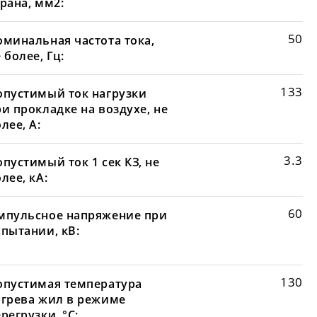
рана, мм2:
50
оминальная частота тока,
 более, Гц:
133
опустимый ток нагрузки
и прокладке на воздухе, не
лее, А:
3.3
пустимый ток 1 сек КЗ, не
лее, кА:
60
мпульсное напряжение при
спытании, кВ:
130
опустимая температура
агрева жил в режиме
регрузки, °С: