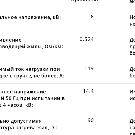
эк
6
льное напряжение, кВ:
Н
не
0.524
ивление
Д
оводящей жилы, Ом/км:
пр
бо
119
имый ток нагрузки при
До
ке в грунте, не более, А:
бо
14.4
нное напряжение
И
ой 50 Гц при испытании в
и
 4 часов, кВ:
90
ьно допустимая
Д
тура нагрева жил, °С:
н
пе