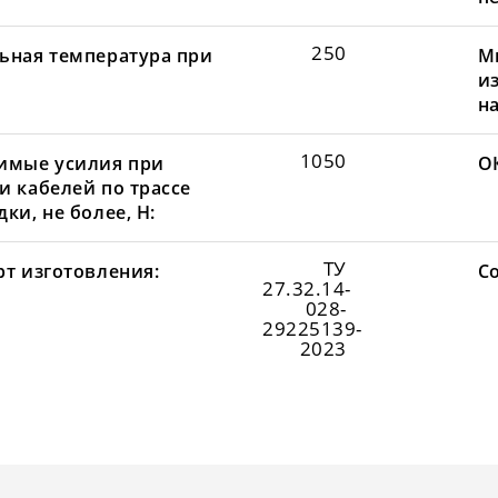
250
ьная температура при
М
и
н
1050
имые усилия при
О
и кабелей по трассе
ки, не более, Н:
ТУ
рт изготовления:
С
27.32.14-
028-
29225139-
2023