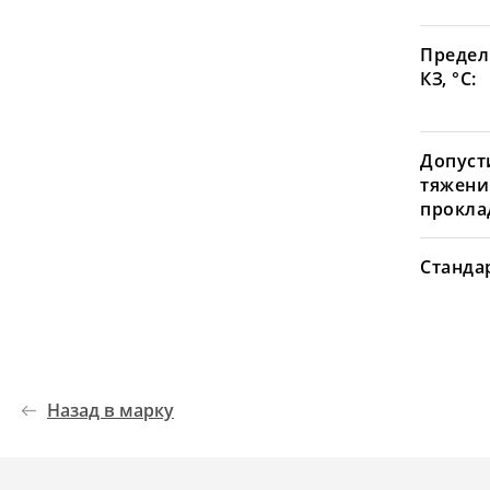
Предел
КЗ, °С:
Допуст
тяжени
проклад
Станда
Назад в марку