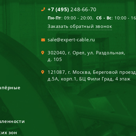
+7 (495)
248-66-70
Пн-Пт
: 09:00 - 20:00,
Сб - Вс
: 10:00 - 1
Заказать обратный звонок
sale@expert-cable.ru
302040
, г.
Орел
,
ул. Раздольная,
д. 105
121087
, г.
Москва
,
Береговой проез
д.5А, корп.1, БЦ Фили Град, 4 этаж
сапёрные
шленности
ких зон