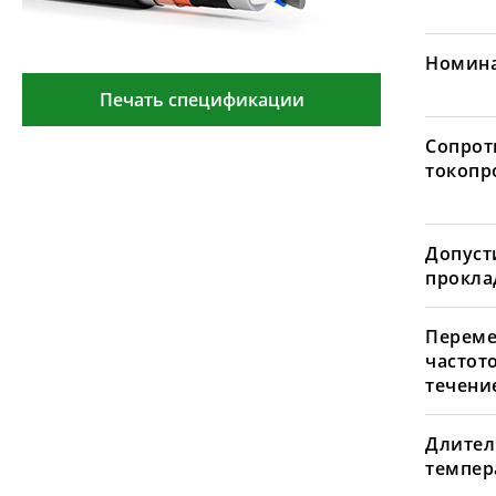
Номина
Печать спецификации
Сопрот
токопр
Допуст
проклад
Переме
частот
течение
Длител
темпера