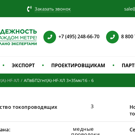
Заказать звонок
sale@
+7 (495) 248-66-70
8 800
ЭКСПОРТ
ПРОЕКТИРОВЩИКАМ
ПАРТ
(А)-HF-ХЛ
/
АПвБП2гнг(А)-HF-ХЛ 3×35мк/16 - 6
3
ство токопроводящих
Н
т
медные
ана:
С
проволоки