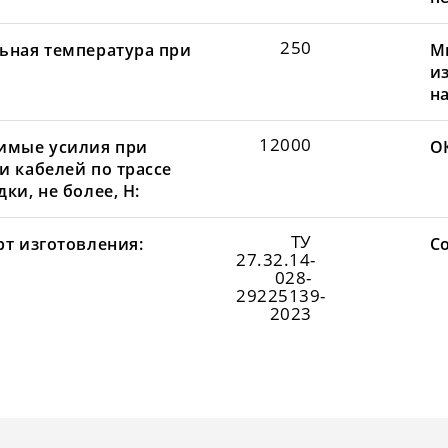
250
ьная температура при
М
и
н
12000
имые усилия при
О
и кабелей по трассе
ки, не более, Н:
ТУ
рт изготовления:
С
27.32.14-
028-
29225139-
2023