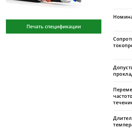
Номина
Печать спецификации
Сопрот
токопр
Допуст
проклад
Переме
частот
течение
Длител
темпера