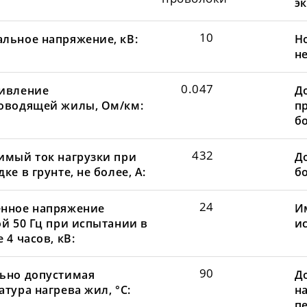
эк
10
льное напряжение, кВ:
Н
не
0.047
ивление
Д
оводящей жилы, Ом/км:
пр
бо
432
имый ток нагрузки при
До
ке в грунте, не более, А:
бо
24
нное напряжение
И
ой 50 Гц при испытании в
и
 4 часов, кВ:
90
ьно допустимая
Д
тура нагрева жил, °С:
н
пе