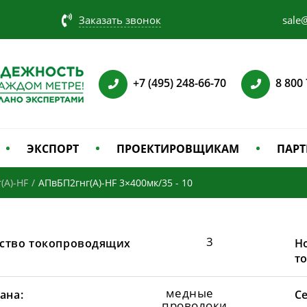
Заказать звонок
sale@
+7 (495) 248-66-70
8 800
ЭКСПОРТ
ПРОЕКТИРОВЩИКАМ
ПАРТ
(А)-HF
/
АПвБП2гнг(А)-HF 3×400мк/35 - 10
3
ство токопроводящих
Н
т
медные
ана:
С
проволоки