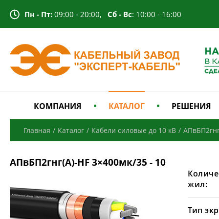
Пн - Пт:
09:00 - 20:00,
Сб - Вс
: 10:00 - 16:00
КОМПАНИЯ
КАТАЛОГ
РЕШЕНИЯ
Главная
/
Каталог
/
Кабели силовые до 10 кВ
/
АПвБП2гнг
АПвБП2гнг(А)-HF 3×400мк/35 - 10
Количе
жил:
Тип экр