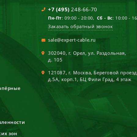
+7 (495)
248-66-70
Пн-Пт
: 09:00 - 20:00,
Сб - Вс
: 10:00 - 1
Заказать обратный звонок
sale@expert-cable.ru
302040
, г.
Орел
,
ул. Раздольная,
д. 105
121087
, г.
Москва
,
Береговой проез
д.5А, корп.1, БЦ Фили Град, 4 этаж
сапёрные
шленности
ких зон