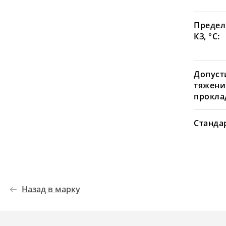
Предел
КЗ, °С:
Допуст
тяжени
проклад
Станда
Назад в марку