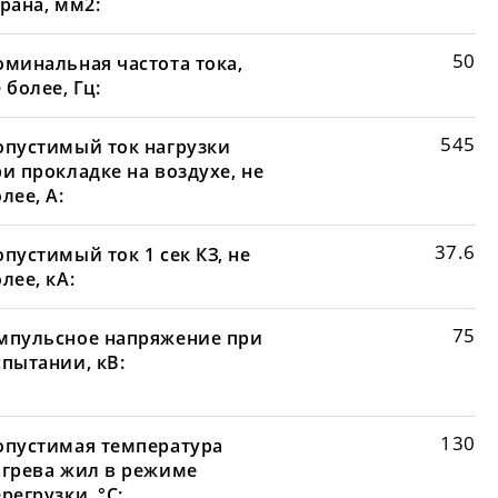
рана, мм2:
50
оминальная частота тока,
 более, Гц:
545
опустимый ток нагрузки
и прокладке на воздухе, не
лее, А:
37.6
пустимый ток 1 сек КЗ, не
лее, кА:
75
мпульсное напряжение при
спытании, кВ:
130
опустимая температура
агрева жил в режиме
регрузки, °С: