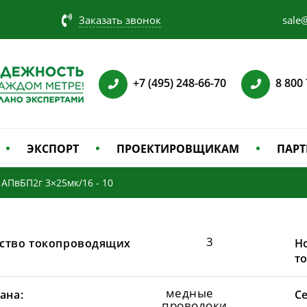
Заказать звонок
sale@
+7 (495) 248-66-70
8 800
ЭКСПОРТ
ПРОЕКТИРОВЩИКАМ
ПАРТ
АПвБП2г 3×25мк/16 - 10
3
ство токопроводящих
Н
т
медные
ана:
С
проволоки