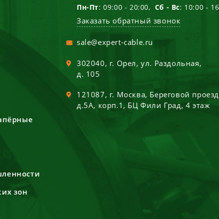
Пн-Пт
: 09:00 - 20:00,
Сб - Вс
: 10:00 - 1
Заказать обратный звонок
sale@expert-cable.ru
302040
, г.
Орел
,
ул. Раздольная,
д. 105
121087
, г.
Москва
,
Береговой проез
д.5А, корп.1, БЦ Фили Град, 4 этаж
сапёрные
шленности
ких зон