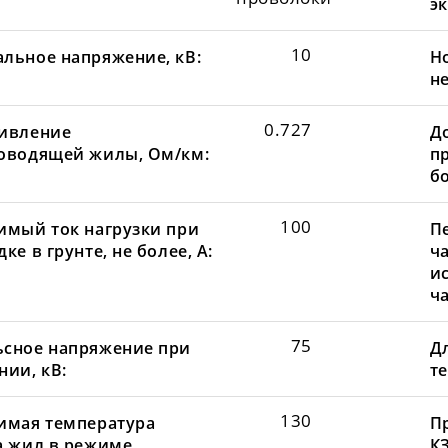
эк
10
льное напряжение, кВ:
Н
не
0.727
ивление
Д
оводящей жилы, Ом/км:
пр
бо
100
имый ток нагрузки при
П
ке в грунте, не более, А:
ча
и
ча
75
сное напряжение при
Д
нии, кВ:
те
130
имая температура
П
а жил в режиме
КЗ