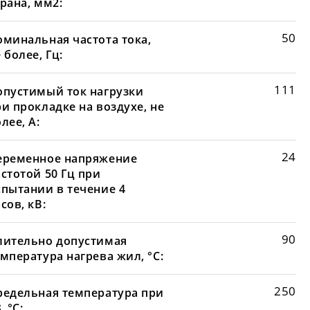
рана, мм2:
50
оминальная частота тока,
 более, Гц:
111
опустимый ток нагрузки
и прокладке на воздухе, не
лее, А:
24
еременное напряжение
стотой 50 Гц при
спытании в течение 4
сов, кВ:
90
лительно допустимая
мпература нагрева жил, °С:
250
редельная температура при
, °С: