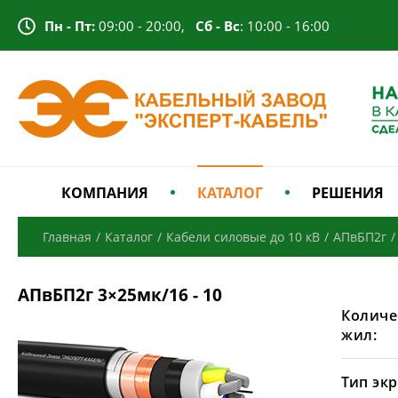
Пн - Пт:
09:00 - 20:00,
Сб - Вс
: 10:00 - 16:00
КОМПАНИЯ
КАТАЛОГ
РЕШЕНИЯ
Главная
/
Каталог
/
Кабели силовые до 10 кВ
/
АПвБП2г
/
АПвБП2г 3×25мк/16 - 10
Количе
жил:
Тип экр