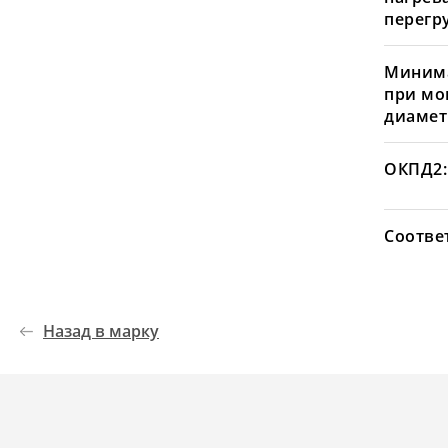
перегру
Минима
при мо
диамет
ОКПД2:
Соотве
Назад в марку