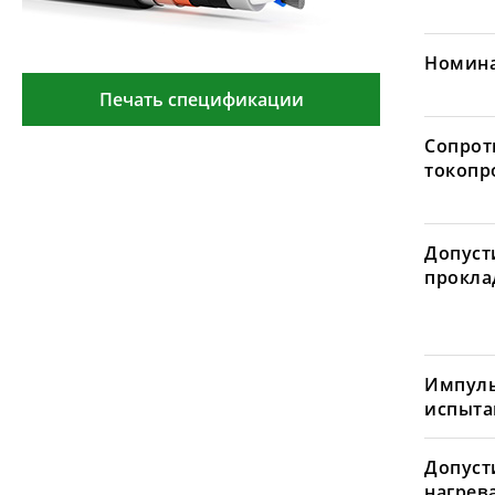
Номина
Печать спецификации
Сопрот
токопр
Допуст
проклад
Импуль
испыта
Допуст
нагрев