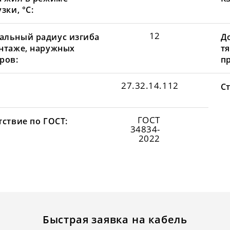
зки, °С:
12
льный радиус изгиба
Д
нтаже, наружных
т
ров:
пр
27.32.14.112
С
ГОСТ
тствие по ГОСТ:
34834-
2022
Быстрая заявка на кабель