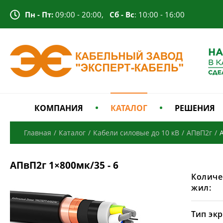
Пн - Пт:
09:00 - 20:00,
Сб - Вс
: 10:00 - 16:00
КОМПАНИЯ
КАТАЛОГ
РЕШЕНИЯ
Главная
/
Каталог
/
Кабели силовые до 10 кВ
/
АПвП2г
/
АПвП2г 1×800мк/35 - 6
Количе
жил:
Тип экр