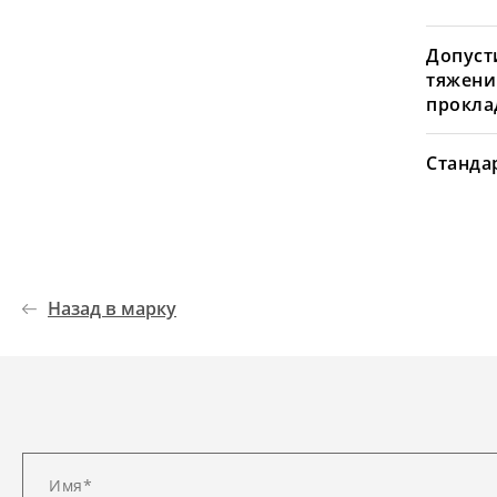
Допуст
тяжени
проклад
Станда
Назад в марку