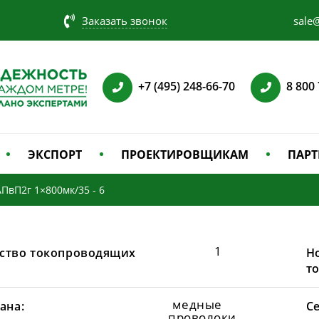
Заказать звонок
sale@
+7 (495) 248-66-70
8 800
ЭКСПОРТ
ПРОЕКТИРОВЩИКАМ
ПАРТ
АПвП2г 1×800мк/35 - 6
1
ство токопроводящих
Н
т
медные
ана:
С
проволоки