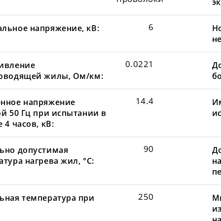
эк
6
льное напряжение, кВ:
Н
не
0.0221
ивление
До
оводящей жилы, Ом/км:
бо
14.4
нное напряжение
И
ой 50 Гц при испытании в
и
 4 часов, кВ:
90
ьно допустимая
Д
тура нагрева жил, °С:
н
пе
250
ьная температура при
М
и
н