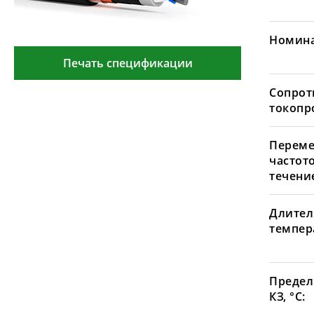
Номина
Печать спецификации
Сопрот
токопр
Переме
частот
течение
Длител
темпера
Предел
КЗ, °С: