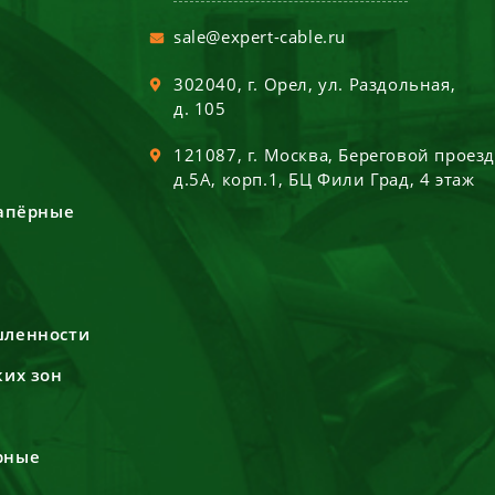
sale@expert-cable.ru
302040
, г.
Орел
,
ул. Раздольная,
д. 105
121087
, г.
Москва
,
Береговой проез
д.5А, корп.1, БЦ Фили Град, 4 этаж
сапёрные
шленности
ких зон
рные