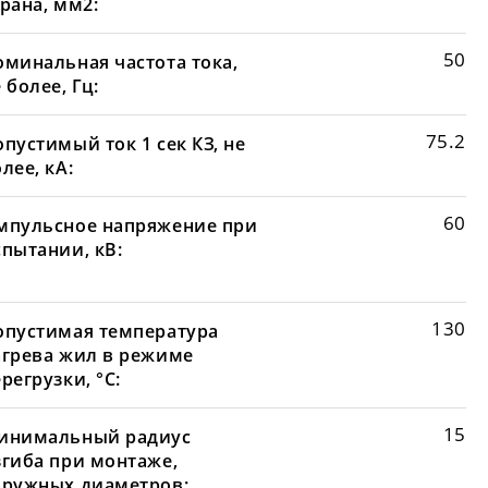
рана, мм2:
50
оминальная частота тока,
 более, Гц:
75.2
пустимый ток 1 сек КЗ, не
лее, кА:
60
мпульсное напряжение при
спытании, кВ:
130
опустимая температура
агрева жил в режиме
регрузки, °С:
15
инимальный радиус
згиба при монтаже,
аружных диаметров: