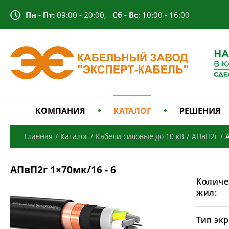
Пн - Пт:
09:00 - 20:00,
Сб - Вс
: 10:00 - 16:00
КОМПАНИЯ
КАТАЛОГ
РЕШЕНИЯ
Главная
/
Каталог
/
Кабели силовые до 10 кВ
/
АПвП2г
/
АПвП2г 1×70мк/16 - 6
Количе
жил:
Тип экр