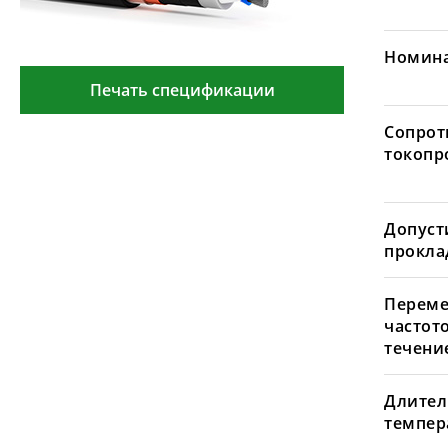
Номина
Печать спецификации
Сопрот
токопр
Допуст
проклад
Переме
частот
течение
Длител
темпера