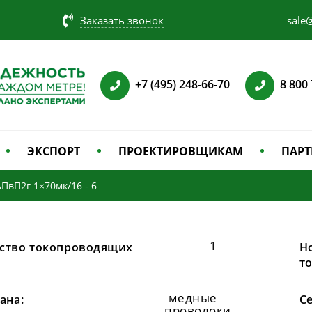
Заказать звонок
sale@
+7 (495) 248-66-70
8 800
ЭКСПОРТ
ПРОЕКТИРОВЩИКАМ
ПАРТ
АПвП2г 1×70мк/16 - 6
1
ство токопроводящих
Н
т
медные
ана:
С
проволоки