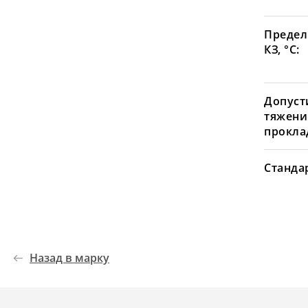
Предел
КЗ, °С:
Допуст
тяжени
проклад
Станда
Назад в марку