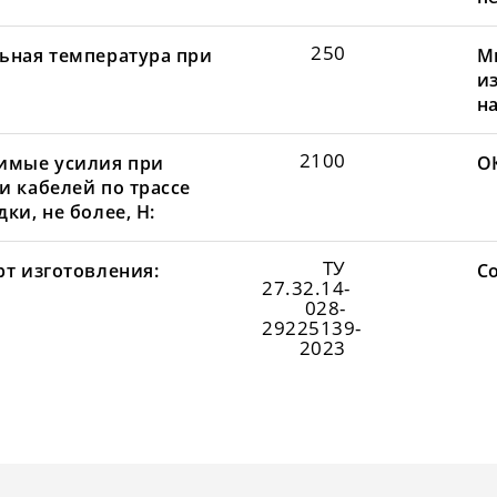
250
ьная температура при
М
и
н
2100
имые усилия при
О
и кабелей по трассе
ки, не более, Н:
ТУ
рт изготовления:
С
27.32.14-
028-
29225139-
2023