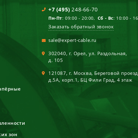
+7 (495)
248-66-70
Пн-Пт
: 09:00 - 20:00,
Сб - Вс
: 10:00 - 1
Заказать обратный звонок
sale@expert-cable.ru
302040
, г.
Орел
,
ул. Раздольная,
д. 105
121087
, г.
Москва
,
Береговой проез
д.5А, корп.1, БЦ Фили Град, 4 этаж
сапёрные
шленности
ких зон