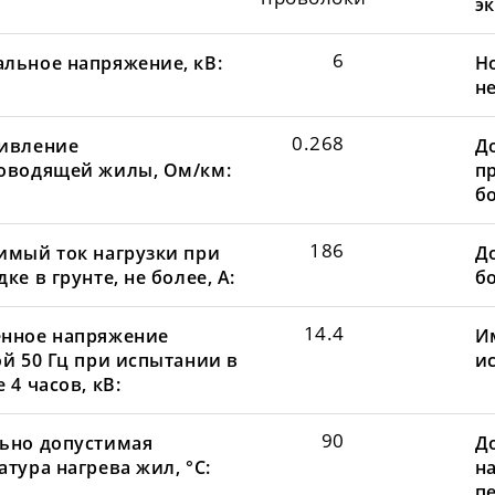
эк
6
льное напряжение, кВ:
Н
не
0.268
ивление
Д
оводящей жилы, Ом/км:
пр
бо
186
имый ток нагрузки при
До
ке в грунте, не более, А:
бо
14.4
нное напряжение
И
ой 50 Гц при испытании в
и
 4 часов, кВ:
90
ьно допустимая
Д
тура нагрева жил, °С:
н
пе