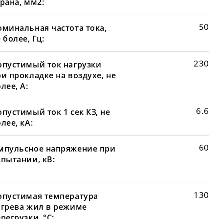
рана, мм2:
50
оминальная частота тока,
 более, Гц:
230
опустимый ток нагрузки
и прокладке на воздухе, не
лее, А:
6.6
пустимый ток 1 сек КЗ, не
лее, кА:
60
мпульсное напряжение при
спытании, кВ:
130
опустимая температура
агрева жил в режиме
регрузки, °С: