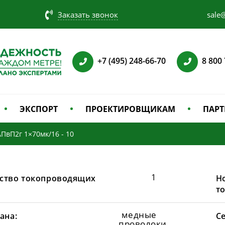
Заказать звонок
sale@
+7 (495) 248-66-70
8 800
ЭКСПОРТ
ПРОЕКТИРОВЩИКАМ
ПАРТ
АПвП2г 1×70мк/16 - 10
1
ство токопроводящих
Н
т
медные
ана:
С
проволоки