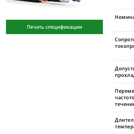
Номина
Печать спецификации
Сопрот
токопр
Допуст
проклад
Переме
частот
течение
Длител
темпера