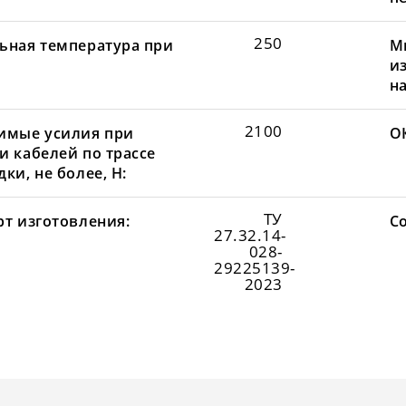
250
ьная температура при
М
и
н
2100
имые усилия при
О
и кабелей по трассе
ки, не более, Н:
ТУ
рт изготовления:
С
27.32.14-
028-
29225139-
2023