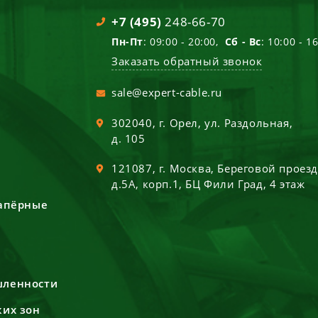
+7 (495)
248-66-70
Пн-Пт
: 09:00 - 20:00,
Сб - Вс
: 10:00 - 1
Заказать обратный звонок
sale@expert-cable.ru
302040
, г.
Орел
,
ул. Раздольная,
д. 105
121087
, г.
Москва
,
Береговой проез
д.5А, корп.1, БЦ Фили Град, 4 этаж
сапёрные
шленности
ких зон