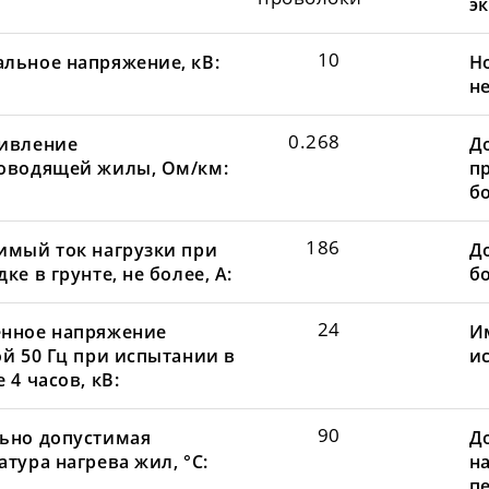
эк
10
льное напряжение, кВ:
Н
не
0.268
ивление
Д
оводящей жилы, Ом/км:
пр
бо
186
имый ток нагрузки при
До
ке в грунте, не более, А:
бо
24
нное напряжение
И
ой 50 Гц при испытании в
и
 4 часов, кВ:
90
ьно допустимая
Д
тура нагрева жил, °С:
н
пе