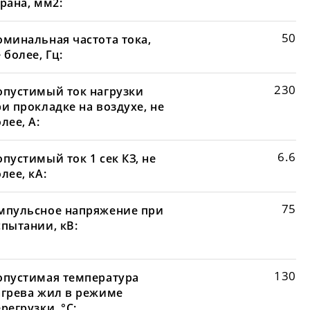
рана, мм2:
50
оминальная частота тока,
 более, Гц:
230
опустимый ток нагрузки
и прокладке на воздухе, не
лее, А:
6.6
пустимый ток 1 сек КЗ, не
лее, кА:
75
мпульсное напряжение при
спытании, кВ:
130
опустимая температура
агрева жил в режиме
регрузки, °С: