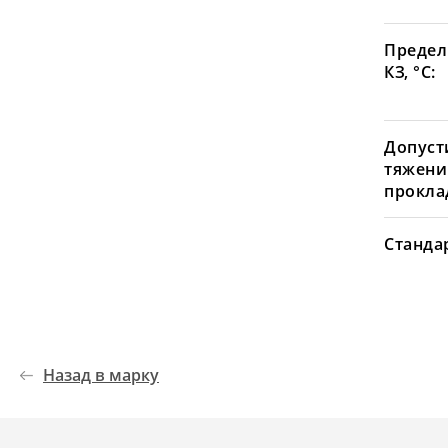
Предел
КЗ, °С:
Допуст
тяжени
проклад
Станда
Назад в марку