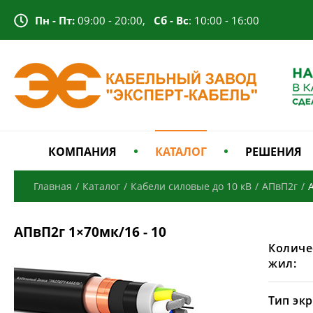
Пн - Пт:
09:00 - 20:00,
Сб - Вс
: 10:00 - 16:00
КОМПАНИЯ
КАТАЛОГ
РЕШЕНИЯ
Главная
/
Каталог
/
Кабели силовые до 10 кВ
/
АПвП2г
/
АПвП2г 1×70мк/16 - 10
Количе
жил:
Тип экр