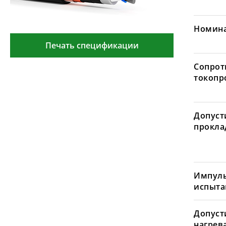
Номина
Печать спецификации
Сопрот
токопр
Допуст
проклад
Импуль
испыта
Допуст
нагрев