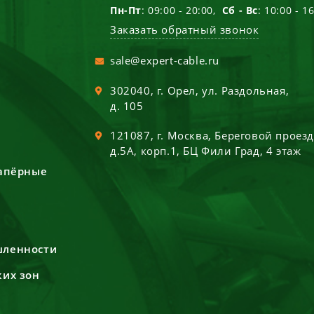
Пн-Пт
: 09:00 - 20:00,
Сб - Вс
: 10:00 - 1
Заказать обратный звонок
sale@expert-cable.ru
302040
, г.
Орел
,
ул. Раздольная,
д. 105
121087
, г.
Москва
,
Береговой проез
д.5А, корп.1, БЦ Фили Град, 4 этаж
сапёрные
шленности
ких зон