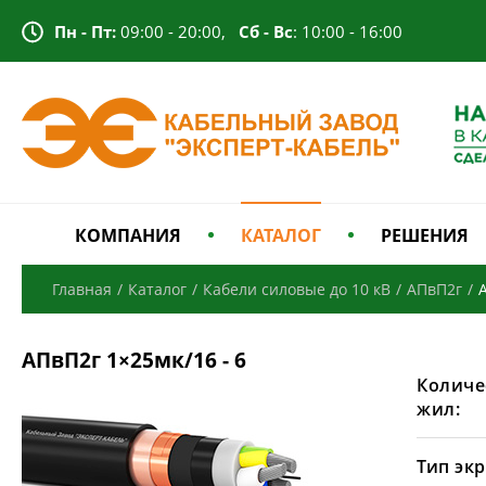
Пн - Пт:
09:00 - 20:00,
Сб - Вс
: 10:00 - 16:00
КОМПАНИЯ
КАТАЛОГ
РЕШЕНИЯ
Главная
/
Каталог
/
Кабели силовые до 10 кВ
/
АПвП2г
/
АПвП2г 1×25мк/16 - 6
Количе
жил:
Тип экр