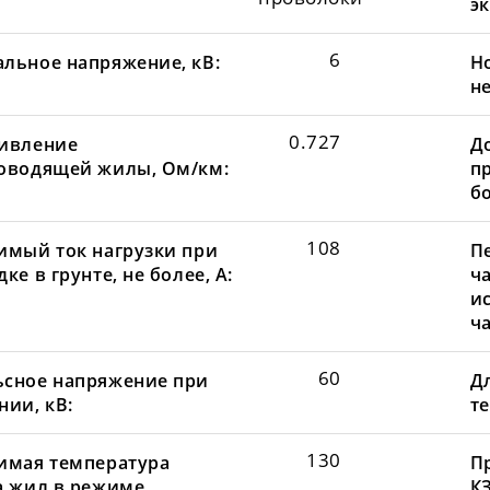
эк
6
льное напряжение, кВ:
Н
не
0.727
ивление
Д
оводящей жилы, Ом/км:
пр
бо
108
имый ток нагрузки при
П
ке в грунте, не более, А:
ча
и
ча
60
сное напряжение при
Д
нии, кВ:
те
130
имая температура
П
а жил в режиме
КЗ