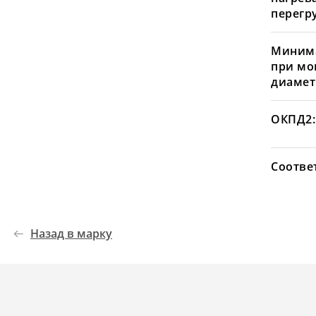
перегру
Минима
при мо
диамет
ОКПД2:
Соотве
Назад в марку