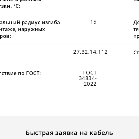
зки, °С:
15
льный радиус изгиба
Д
нтаже, наружных
т
ров:
пр
27.32.14.112
С
ГОСТ
тствие по ГОСТ:
34834-
2022
Быстрая заявка на кабель