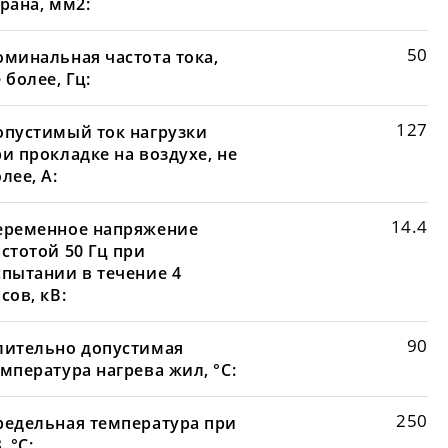
рана, мм2:
50
оминальная частота тока,
 более, Гц:
127
опустимый ток нагрузки
и прокладке на воздухе, не
лее, А:
14.4
еременное напряжение
стотой 50 Гц при
спытании в течение 4
сов, кВ:
90
лительно допустимая
мпература нагрева жил, °С:
250
редельная температура при
, °С: