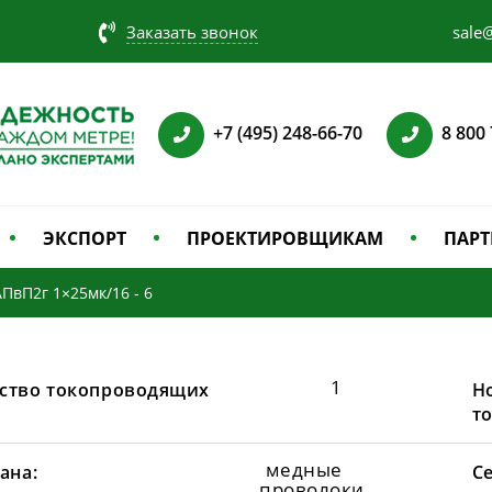
Заказать звонок
sale@
+7 (495) 248-66-70
8 800
ЭКСПОРТ
ПРОЕКТИРОВЩИКАМ
ПАРТ
АПвП2г 1×25мк/16 - 6
1
ство токопроводящих
Н
т
медные
ана:
С
проволоки