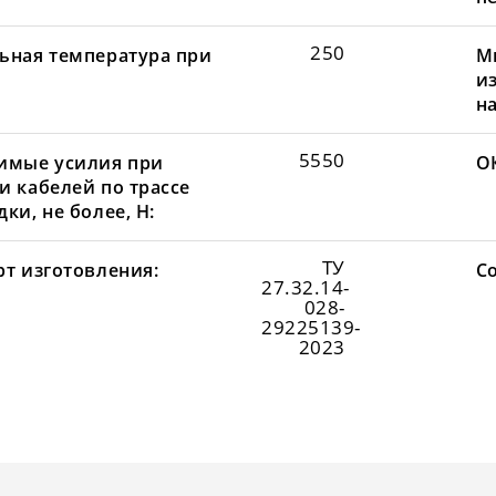
250
ьная температура при
М
и
н
5550
имые усилия при
О
и кабелей по трассе
ки, не более, Н:
ТУ
рт изготовления:
С
27.32.14-
028-
29225139-
2023