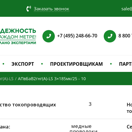
Заказать звонок
sale@
+7 (495) 248-66-70
8 800
ЭКСПОРТ
ПРОЕКТИРОВЩИКАМ
ПАРТ
г(А)-LS
/
АПвБаВ2гнг(А)-LS 3×185мк/25 - 10
3
ство токопроводящих
Н
т
медные
ана:
С
проволоки