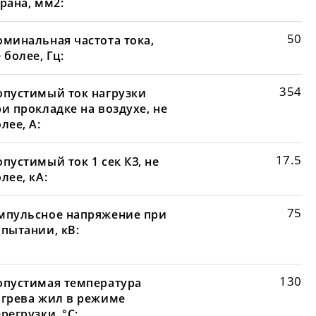
рана, мм2:
50
оминальная частота тока,
 более, Гц:
354
опустимый ток нагрузки
и прокладке на воздухе, не
лее, А:
17.5
пустимый ток 1 сек КЗ, не
лее, кА:
75
мпульсное напряжение при
спытании, кВ:
130
опустимая температура
агрева жил в режиме
регрузки, °С: