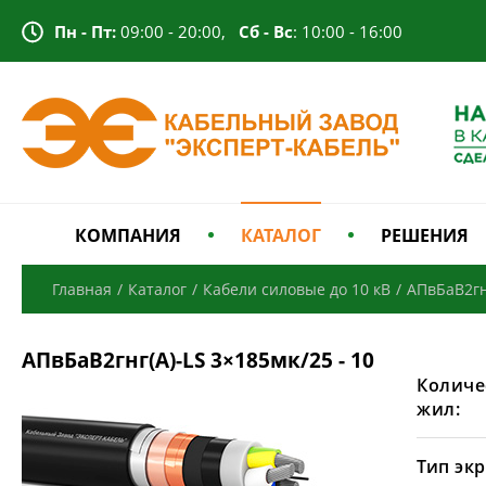
Пн - Пт:
09:00 - 20:00,
Сб - Вс
: 10:00 - 16:00
КОМПАНИЯ
КАТАЛОГ
РЕШЕНИЯ
Главная
/
Каталог
/
Кабели силовые до 10 кВ
/
АПвБаВ2гн
АПвБаВ2гнг(А)-LS 3×185мк/25 - 10
Количе
жил:
Тип экр