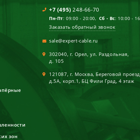
+7 (495)
248-66-70
Пн-Пт
: 09:00 - 20:00,
Сб - Вс
: 10:00 - 1
Заказать обратный звонок
sale@expert-cable.ru
302040
, г.
Орел
,
ул. Раздольная,
д. 105
121087
, г.
Москва
,
Береговой проез
д.5А, корп.1, БЦ Фили Град, 4 этаж
сапёрные
шленности
ких зон