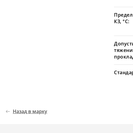
Предел
КЗ, °С:
Допуст
тяжени
проклад
Станда
Назад в марку