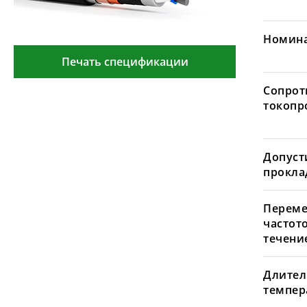
Номина
Печать спецификации
Сопрот
токопр
Допуст
проклад
Переме
частот
течение
Длител
темпера