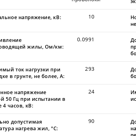
эк
10
льное напряжение, кВ:
Н
не
0.0991
ивление
Д
оводящей жилы, Ом/км:
пр
бо
293
имый ток нагрузки при
До
ке в грунте, не более, А:
бо
24
нное напряжение
И
ой 50 Гц при испытании в
и
 4 часов, кВ:
90
ьно допустимая
Д
тура нагрева жил, °С:
н
пе