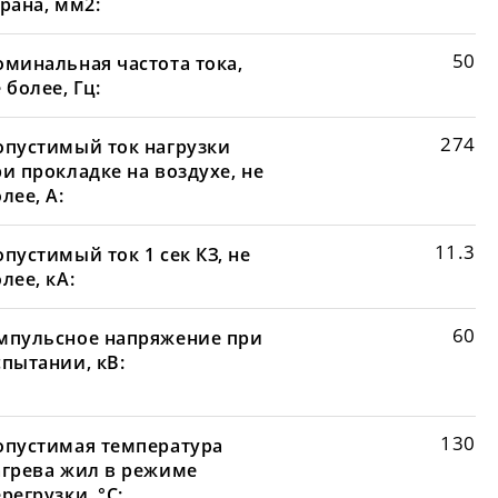
рана, мм2:
50
оминальная частота тока,
 более, Гц:
274
опустимый ток нагрузки
и прокладке на воздухе, не
лее, А:
11.3
пустимый ток 1 сек КЗ, не
лее, кА:
60
мпульсное напряжение при
спытании, кВ:
130
опустимая температура
агрева жил в режиме
регрузки, °С: