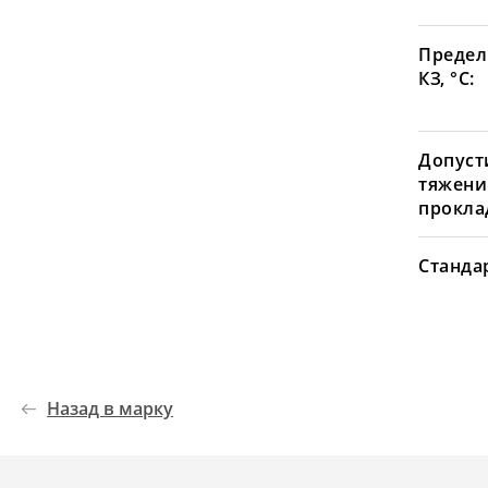
Предел
КЗ, °С:
Допуст
тяжени
проклад
Станда
Назад в марку