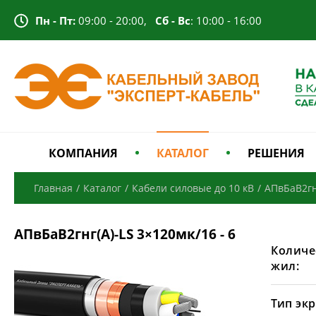
Пн - Пт:
09:00 - 20:00,
Сб - Вс
: 10:00 - 16:00
КОМПАНИЯ
КАТАЛОГ
РЕШЕНИЯ
Главная
/
Каталог
/
Кабели силовые до 10 кВ
/
АПвБаВ2гн
АПвБаВ2гнг(А)-LS 3×120мк/16 - 6
Количе
жил:
Тип экр