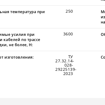
250
ьная температура при
М
и
н
3600
имые усилия при
О
и кабелей по трассе
ки, не более, Н:
ТУ
рт изготовления:
С
27.32.14-
028-
29225139-
2023