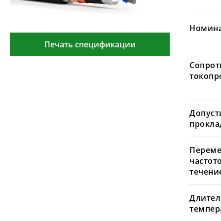
Номина
Печать спецификации
Сопрот
токопр
Допуст
проклад
Переме
частот
течение
Длител
темпера