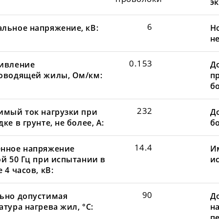
эк
6
льное напряжение, кВ:
Н
не
0.153
ивление
Д
оводящей жилы, Ом/км:
пр
бо
232
имый ток нагрузки при
До
ке в грунте, не более, А:
бо
14.4
нное напряжение
И
ой 50 Гц при испытании в
и
 4 часов, кВ:
90
ьно допустимая
Д
тура нагрева жил, °С:
н
пе