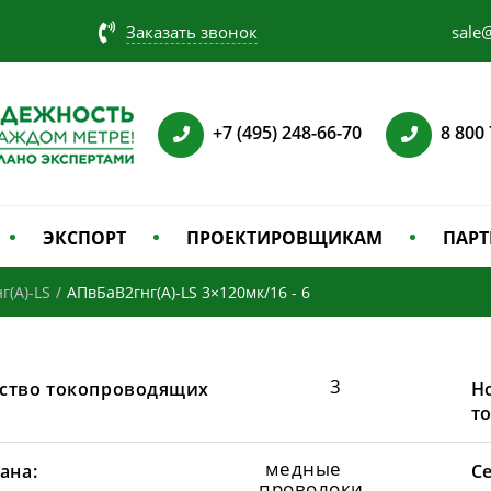
Заказать звонок
sale@
+7 (495) 248-66-70
8 800
ЭКСПОРТ
ПРОЕКТИРОВЩИКАМ
ПАРТ
г(А)-LS
/
АПвБаВ2гнг(А)-LS 3×120мк/16 - 6
3
ство токопроводящих
Н
т
медные
ана:
С
проволоки