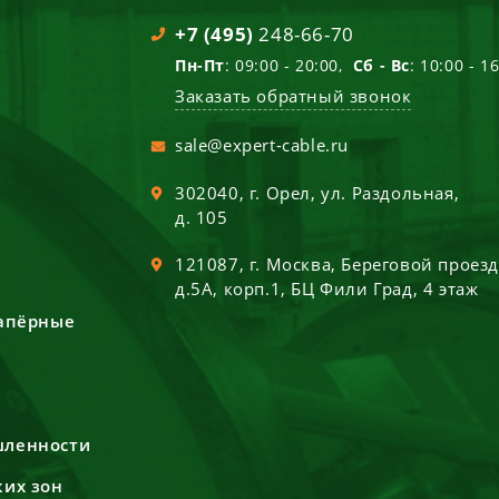
+7 (495)
248-66-70
Пн-Пт
: 09:00 - 20:00,
Сб - Вс
: 10:00 - 1
Заказать обратный звонок
sale@expert-cable.ru
302040
, г.
Орел
,
ул. Раздольная,
д. 105
121087
, г.
Москва
,
Береговой проез
д.5А, корп.1, БЦ Фили Град, 4 этаж
сапёрные
шленности
ких зон