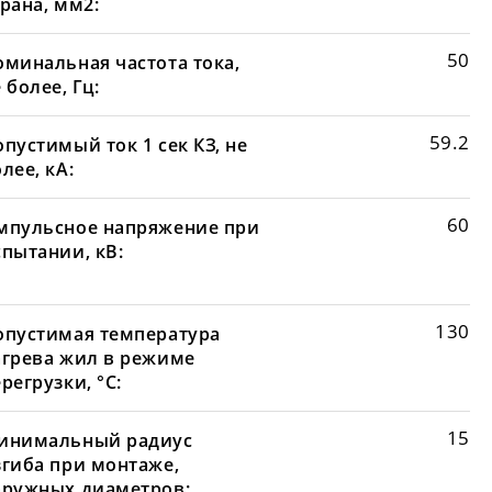
рана, мм2:
50
оминальная частота тока,
 более, Гц:
59.2
пустимый ток 1 сек КЗ, не
лее, кА:
60
мпульсное напряжение при
спытании, кВ:
130
опустимая температура
агрева жил в режиме
регрузки, °С:
15
инимальный радиус
згиба при монтаже,
аружных диаметров: