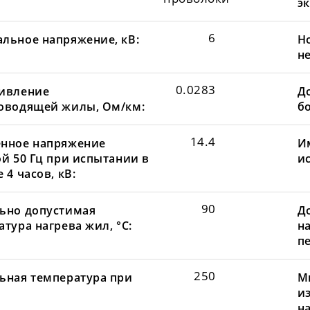
эк
6
льное напряжение, кВ:
Н
не
0.0283
ивление
До
оводящей жилы, Ом/км:
бо
14.4
нное напряжение
И
ой 50 Гц при испытании в
и
 4 часов, кВ:
90
ьно допустимая
Д
тура нагрева жил, °С:
н
пе
250
ьная температура при
М
и
н