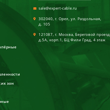
sale@expert-cable.ru
302040
, г.
Орел
,
ул. Раздольная,
д. 105
121087
, г.
Москва
,
Береговой проез
д.5А, корп.1, БЦ Фили Град, 4 этаж
сапёрные
шленности
ких зон
рные