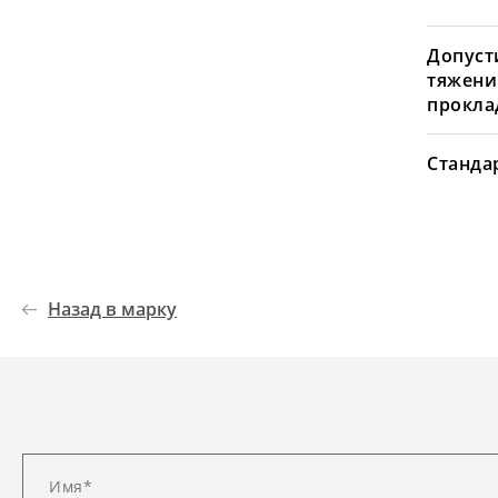
Допуст
тяжени
проклад
Станда
Назад в марку