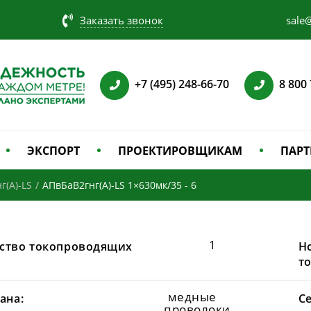
Заказать звонок
sale@
+7 (495) 248-66-70
8 800
ЭКСПОРТ
ПРОЕКТИРОВЩИКАМ
ПАРТ
г(А)-LS
/
АПвБаВ2гнг(А)-LS 1×630мк/35 - 6
1
ство токопроводящих
Н
т
медные
ана:
С
проволоки