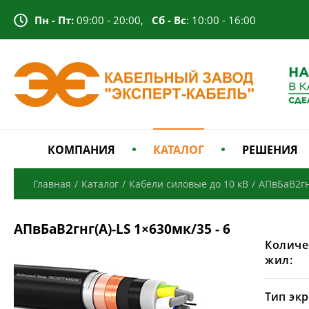
Пн - Пт:
09:00 - 20:00,
Сб - Вс
: 10:00 - 16:00
КОМПАНИЯ
КАТАЛОГ
РЕШЕНИЯ
Главная
/
Каталог
/
Кабели силовые до 10 кВ
/
АПвБаВ2гн
АПвБаВ2гнг(А)-LS 1×630мк/35 - 6
Количе
жил:
Тип экр