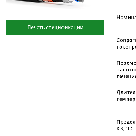
Номина
Печать спецификации
Сопрот
токопр
Переме
частот
течение
Длител
темпера
Предел
КЗ, °С: