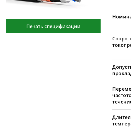
Номина
Печать спецификации
Сопрот
токопр
Допуст
проклад
Переме
частот
течение
Длител
темпера