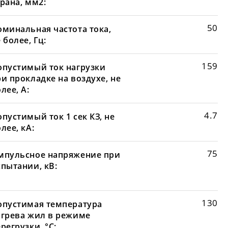
рана, мм2:
50
оминальная частота тока,
 более, Гц:
159
опустимый ток нагрузки
и прокладке на воздухе, не
лее, А:
4.7
пустимый ток 1 сек КЗ, не
лее, кА:
75
мпульсное напряжение при
спытании, кВ:
130
опустимая температура
агрева жил в режиме
регрузки, °С: