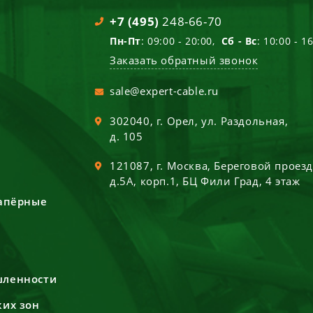
+7 (495)
248-66-70
Пн-Пт
: 09:00 - 20:00,
Сб - Вс
: 10:00 - 1
Заказать обратный звонок
sale@expert-cable.ru
302040
, г.
Орел
,
ул. Раздольная,
д. 105
121087
, г.
Москва
,
Береговой проез
д.5А, корп.1, БЦ Фили Град, 4 этаж
сапёрные
шленности
ких зон