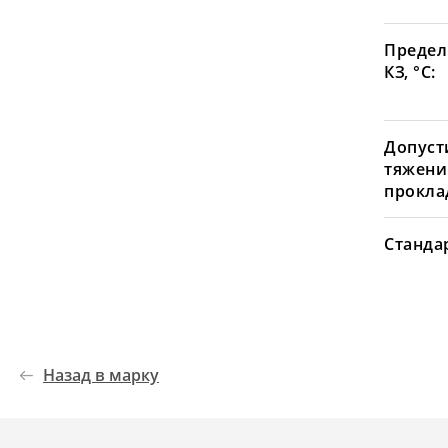
Предел
КЗ, °С:
Допуст
тяжени
проклад
Станда
Назад в марку