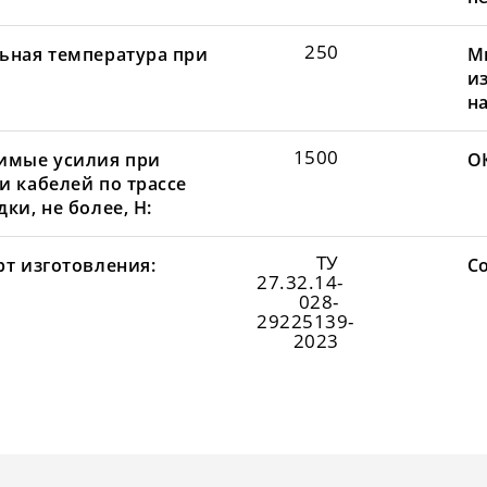
250
ьная температура при
М
и
н
1500
имые усилия при
О
и кабелей по трассе
ки, не более, Н:
ТУ
рт изготовления:
С
27.32.14-
028-
29225139-
2023