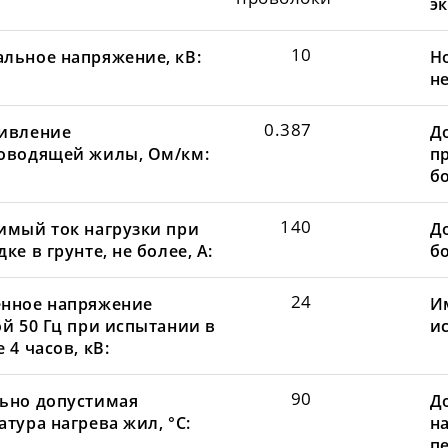
эк
10
льное напряжение, кВ:
Н
не
0.387
ивление
Д
оводящей жилы, Ом/км:
пр
бо
140
имый ток нагрузки при
До
ке в грунте, не более, А:
бо
24
нное напряжение
И
ой 50 Гц при испытании в
и
 4 часов, кВ:
90
ьно допустимая
Д
тура нагрева жил, °С:
н
пе