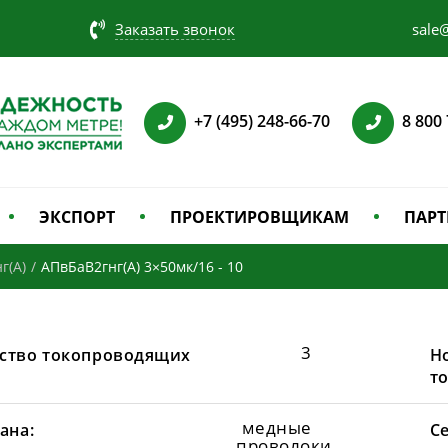
Заказать звонок
sale@
+7 (495) 248-66-70
8 800
ЭКСПОРТ
ПРОЕКТИРОВЩИКАМ
ПАРТ
г(А)
/
АПвБаВ2гнг(А) 3×50мк/16 - 10
3
ство токопроводящих
Н
т
медные
ана:
С
проволоки