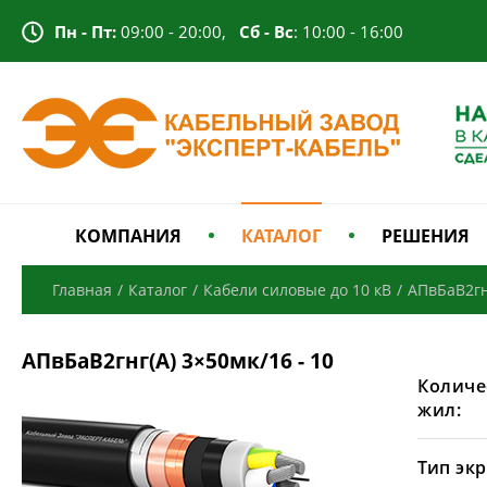
Пн - Пт:
09:00 - 20:00,
Сб - Вс
: 10:00 - 16:00
КОМПАНИЯ
КАТАЛОГ
РЕШЕНИЯ
Главная
/
Каталог
/
Кабели силовые до 10 кВ
/
АПвБаВ2гн
АПвБаВ2гнг(А) 3×50мк/16 - 10
Количе
жил:
Тип экр