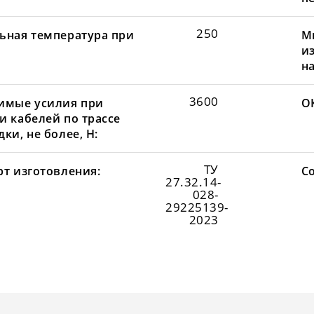
250
ьная температура при
М
и
н
3600
имые усилия при
О
и кабелей по трассе
ки, не более, Н:
ТУ
рт изготовления:
С
27.32.14-
028-
29225139-
2023