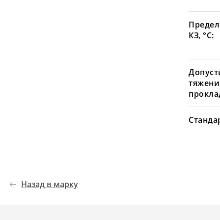
Предел
КЗ, °С:
Допуст
тяжени
проклад
Станда
Назад в марку