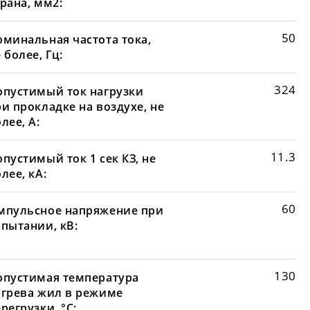
рана, мм2:
50
оминальная частота тока,
 более, Гц:
324
опустимый ток нагрузки
и прокладке на воздухе, не
лее, А:
11.3
пустимый ток 1 сек КЗ, не
лее, кА:
60
мпульсное напряжение при
спытании, кВ:
130
опустимая температура
агрева жил в режиме
регрузки, °С: