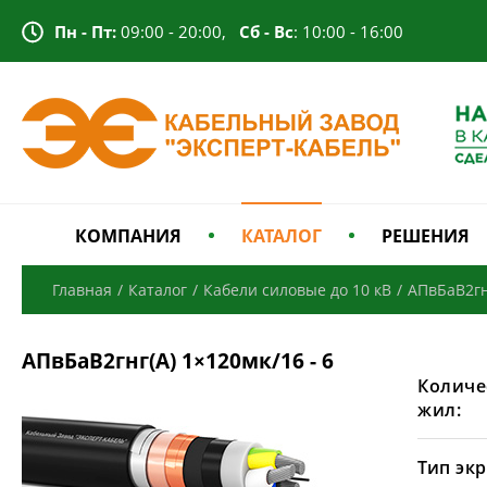
Пн - Пт:
09:00 - 20:00,
Сб - Вс
: 10:00 - 16:00
КОМПАНИЯ
КАТАЛОГ
РЕШЕНИЯ
Главная
/
Каталог
/
Кабели силовые до 10 кВ
/
АПвБаВ2гн
АПвБаВ2гнг(А) 1×120мк/16 - 6
Количе
жил:
Тип экр