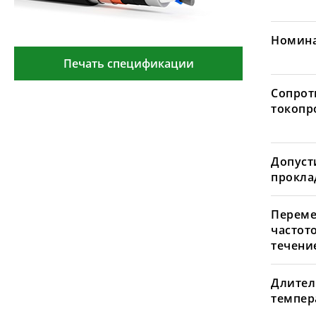
Номина
Печать спецификации
Сопрот
токопр
Допуст
проклад
Переме
частот
течение
Длител
темпера