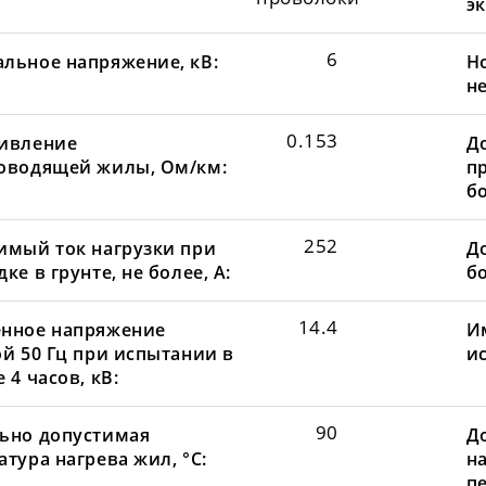
эк
6
льное напряжение, кВ:
Н
не
0.153
ивление
Д
оводящей жилы, Ом/км:
пр
бо
252
имый ток нагрузки при
До
ке в грунте, не более, А:
бо
14.4
нное напряжение
И
ой 50 Гц при испытании в
и
 4 часов, кВ:
90
ьно допустимая
Д
тура нагрева жил, °С:
н
пе