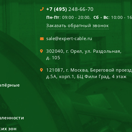
+7 (495)
248-66-70
Пн-Пт
: 09:00 - 20:00,
Сб - Вс
: 10:00 - 1
Заказать обратный звонок
sale@expert-cable.ru
302040
, г.
Орел
,
ул. Раздольная,
д. 105
121087
, г.
Москва
,
Береговой проез
д.5А, корп.1, БЦ Фили Град, 4 этаж
сапёрные
шленности
ких зон