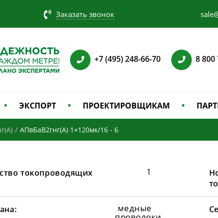
Заказать звонок
sale@
+7 (495) 248-66-70
8 800
ЭКСПОРТ
ПРОЕКТИРОВЩИКАМ
ПАРТ
г(А)
/
АПвБаВ2гнг(А) 1×120мк/16 - 6
1
ство токопроводящих
Н
т
медные
ана:
С
проволоки