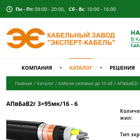
Пн - Пт:
09:00 - 20:00,
Сб - Вс
: 10:00 - 16:00
КОМПАНИЯ
КАТАЛОГ
РЕШЕНИЯ
Главная
/
Каталог
/
Кабели силовые до 10 кВ
/
АПвБаВ2г
АПвБаВ2г 3×95мк/16 - 6
Количе
жил:
Тип экр