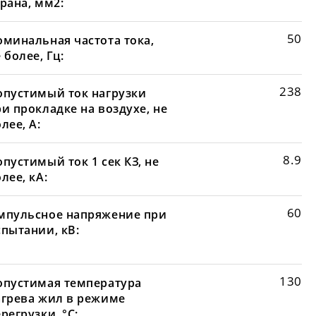
рана, мм2:
50
оминальная частота тока,
 более, Гц:
238
опустимый ток нагрузки
и прокладке на воздухе, не
лее, А:
8.9
пустимый ток 1 сек КЗ, не
лее, кА:
60
мпульсное напряжение при
спытании, кВ:
130
опустимая температура
агрева жил в режиме
регрузки, °С: