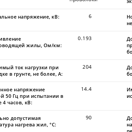
эк
6
льное напряжение, кВ:
Н
не
0.193
ивление
Д
оводящей жилы, Ом/км:
пр
бо
204
имый ток нагрузки при
До
ке в грунте, не более, А:
бо
14.4
нное напряжение
И
ой 50 Гц при испытании в
и
 4 часов, кВ:
90
ьно допустимая
Д
тура нагрева жил, °С:
н
пе