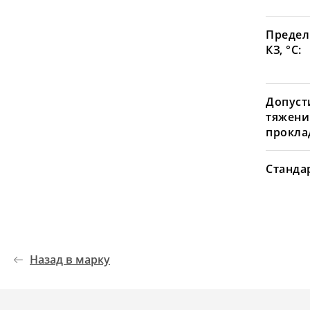
Предел
КЗ, °С:
Допуст
тяжени
проклад
Станда
Назад в марку