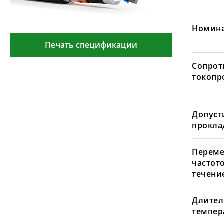
Номина
Печать спецификации
Сопрот
токопр
Допуст
проклад
Переме
частот
течение
Длител
темпера