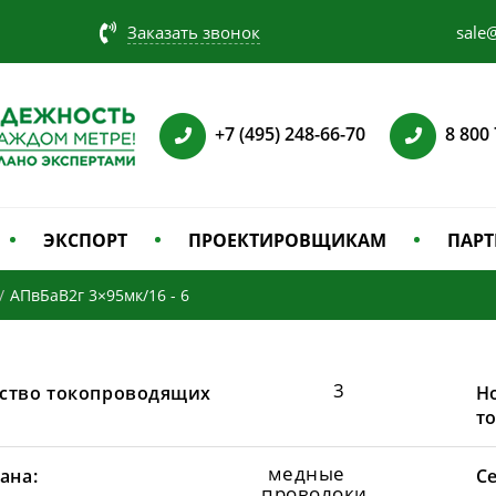
Заказать звонок
sale@
+7 (495) 248-66-70
8 800
ЭКСПОРТ
ПРОЕКТИРОВЩИКАМ
ПАРТ
/
АПвБаВ2г 3×95мк/16 - 6
3
ство токопроводящих
Н
т
медные
ана:
С
проволоки