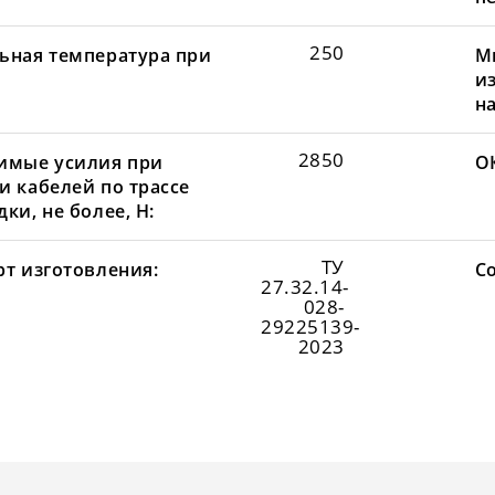
250
ьная температура при
М
и
н
2850
имые усилия при
О
и кабелей по трассе
ки, не более, Н:
ТУ
рт изготовления:
С
27.32.14-
028-
29225139-
2023