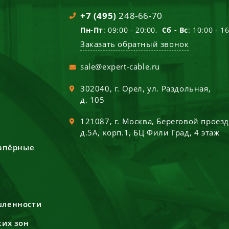
+7 (495)
248-66-70
Пн-Пт
: 09:00 - 20:00,
Сб - Вс
: 10:00 - 1
Заказать обратный звонок
sale@expert-cable.ru
302040
, г.
Орел
,
ул. Раздольная,
д. 105
121087
, г.
Москва
,
Береговой проез
д.5А, корп.1, БЦ Фили Град, 4 этаж
сапёрные
шленности
ких зон