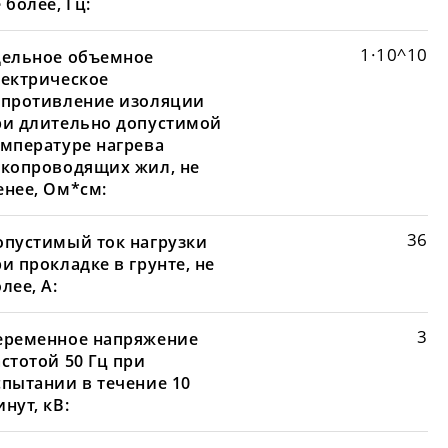
 более, Гц:
1·10^10
дельное объемное
лектрическое
опротивление изоляции
ри длительно допустимой
емпературе нагрева
окопроводящих жил, не
енее, Ом*см:
36
опустимый ток нагрузки
и прокладке в грунте, не
лее, А:
3
еременное напряжение
стотой 50 Гц при
спытании в течение 10
нут, кВ: