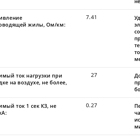
не
7.41
ивление
У
оводящей жилы, Ом/км:
э
с
п
т
т
м
27
имый ток нагрузки при
Д
ке на воздухе, не более,
пр
бо
0.27
мый ток 1 сек КЗ, не
П
кА:
ча
и
ми