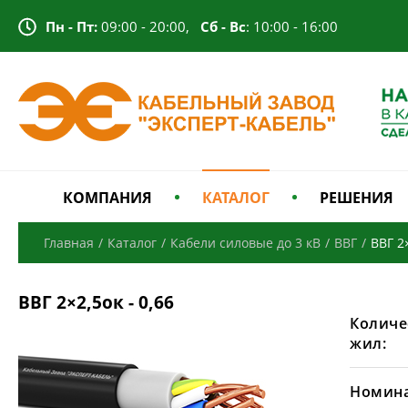
Пн - Пт:
09:00 - 20:00,
Сб - Вс
: 10:00 - 16:00
КОМПАНИЯ
КАТАЛОГ
РЕШЕНИЯ
Главная
/
Каталог
/
Кабели силовые до 3 кВ
/
ВВГ
/
ВВГ 2×
ВВГ 2×2,5ок - 0,66
Количе
жил:
Номина