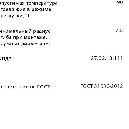
90
опустимая температура
агрева жил в режиме
регрузки, °С:
7.5
инимальный радиус
згиба при монтаже,
аружных диаметров:
27.32.13.111
КПД2:
ГОСТ 31996-2012
оответствие по ГОСТ: