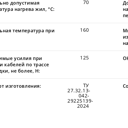
70
ьно допустимая
Д
тура нагрева жил, °С:
н
пе
160
ьная температура при
М
и
н
125
имые усилия при
О
и кабелей по трассе
ки, не более, Н:
ТУ
рт изготовления:
С
27.32.13-
042-
29225139-
2024