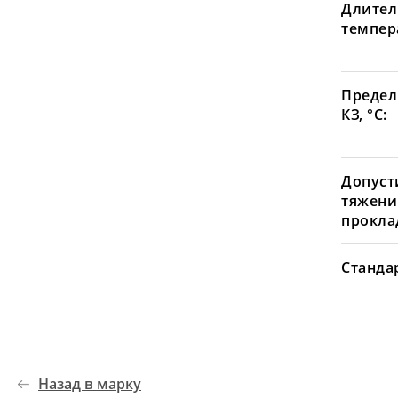
Длител
темпера
Предел
КЗ, °С:
Допуст
тяжени
проклад
Станда
Назад в марку