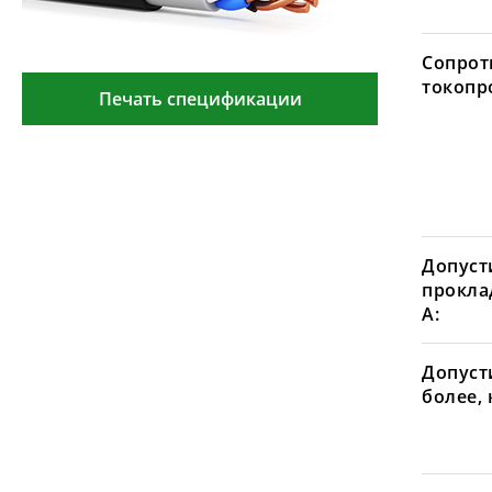
Сопрот
токопр
Печать спецификации
Допуст
проклад
А:
Допусти
более, 