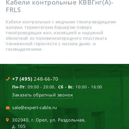
Кабели контрольные КВВГнг(А)-
FRLS
Кабели контрольные с медными токопроводящими
жилами, термическим барьером поверх
токопроводящих жил, изоляцией и наружной
оболочкой из поливинихлоридного пластиката
пониженной горючести с низким дымо- и
газовыделением.
+7 (495)
248-66-70
Пн-Пт
: 09:00 - 20:00,
Сб - Вс
: 10:00 - 16:00
Заказать обратный звонок
sale@expert-cable.ru
302040
, г.
Орел
,
ул. Раздольная,
д. 105