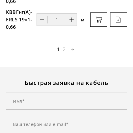
0,66
КВВГнг(А)-
FRLS 19×1-
м
0,66
1
2
Быстрая заявка на кабель