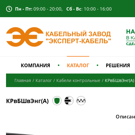
Пн - Пт:
09:00 - 20:00,
Сб - Вс
: 10:00 - 16:00
КОМПАНИЯ
КАТАЛОГ
РЕШЕНИЯ
Главная
/
Каталог
/
Кабели контрольные
/
КРвБШвЭнг(А)
КРвБШвЭнг(А)
Описан