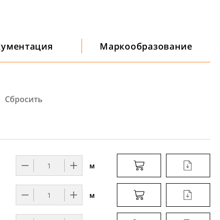
кументация
Маркообразование
Сбросить
м
м