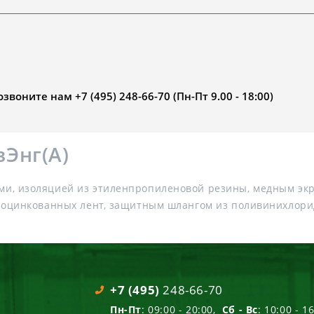
воните нам +7 (495) 248-66-70 (Пн-Пт 9.00 - 18:00)
Энг(А)
и, изоляцией из этиленпропиленовой резины, медным экр
х оцинкованных лент, защитным шлангом из поливинихлори
+7 (495)
248-66-70
Пн-Пт
: 09:00 - 20:00,
Сб - Вс
: 10:00 - 1