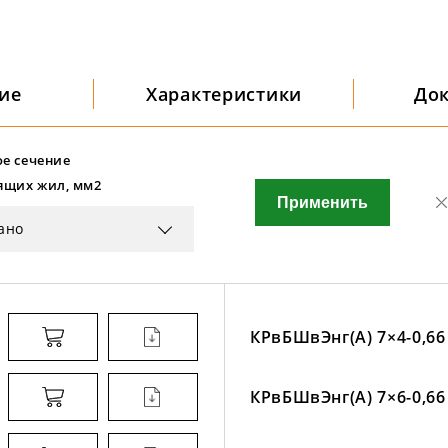
ие
Характеристики
До
е сечение
ящих жил, мм2
Применить
ано
КРвБШвЭнг(А) 7×4-0,66
КРвБШвЭнг(А) 7×6-0,66