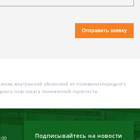
Отправить заявку
аном, внутренней оболочкой из поливинихлоридного
дного пластиката пониженной горючести.
Подписывайтесь на новости
6:00