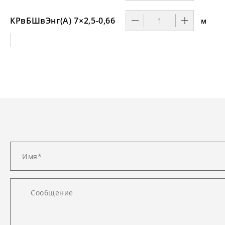
КРвБШвЭнг(А) 7×2,5-0,66
м