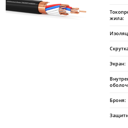
Токопр
жила:
Изоляц
Скрутка
Экран:
Внутре
оболоч
Броня:
Защитн