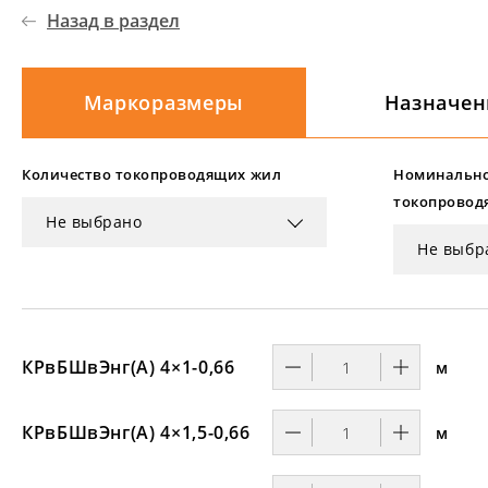
Назад в раздел
Маркоразмеры
Назначен
Количество токопроводящих жил
Номинально
токопровод
Не выбрано
Не выбр
КРвБШвЭнг(А) 4×1-0,66
м
КРвБШвЭнг(А) 4×1,5-0,66
м