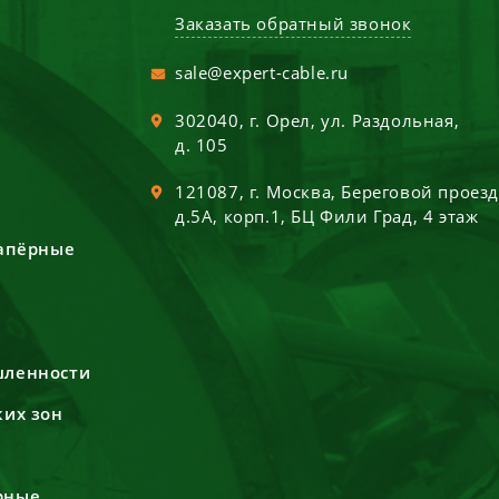
Заказать обратный звонок
sale@expert-cable.ru
302040
, г.
Орел
,
ул. Раздольная,
д. 105
121087
, г.
Москва
,
Береговой проез
д.5А, корп.1, БЦ Фили Град, 4 этаж
сапёрные
шленности
ких зон
рные