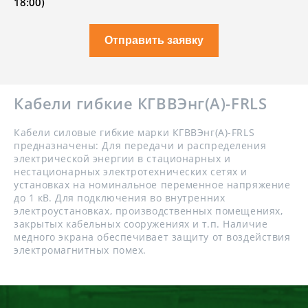
18:00)
Отправить заявку
Кабели гибкие КГВВЭнг(А)-FRLS
Кабели силовые гибкие марки КГВВЭнг(А)-FRLS
предназначены: Для передачи и распределения
электрической энергии в стационарных и
нестационарных электротехнических сетях и
установках на номинальное переменное напряжение
до 1 кВ. Для подключения во внутренних
электроустановках, производственных помещениях,
закрытых кабельных сооружениях и т.п. Наличие
медного экрана обеспечивает защиту от воздействия
электромагнитных помех.