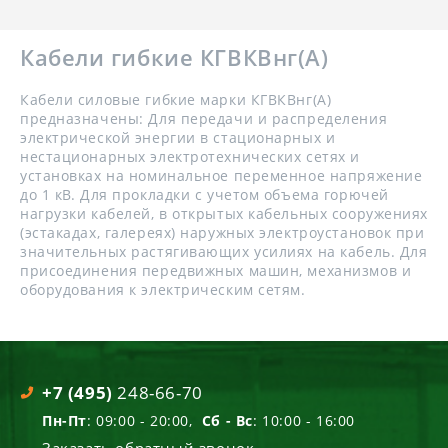
Кабели гибкие КГВКВнг(А)
Кабели силовые гибкие марки КГВКВнг(А)
предназначены: Для передачи и распределения
электрической энергии в стационарных и
нестационарных электротехнических сетях и
установках на номинальное переменное напряжение
до 1 кВ. Для прокладки с учетом объема горючей
нагрузки кабелей, в открытых кабельных сооружениях
(эстакадах, галереях) наружных электроустановок при
значительных растягивающих усилиях на кабель. Для
присоединения передвижных машин, механизмов и
оборудования к электрическим сетям.
+7 (495)
248-66-70
Пн-Пт
: 09:00 - 20:00,
Сб - Вс
: 10:00 - 16:00
Заказать обратный звонок