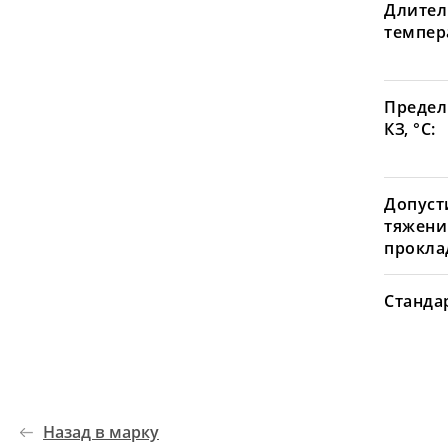
Длител
темпера
Предел
КЗ, °С:
Допуст
тяжени
проклад
Станда
Назад в марку