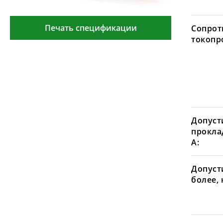
Печать спецификации
Сопрот
токопр
Допуст
проклад
А:
Допусти
более, 