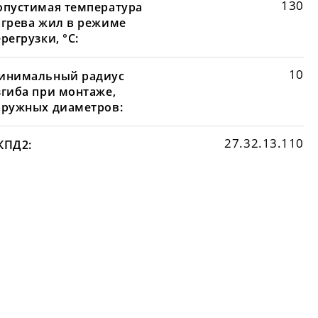
130
опустимая температура
агрева жил в режиме
регрузки, °С:
10
инимальный радиус
згиба при монтаже,
аружных диаметров:
27.32.13.110
КПД2: