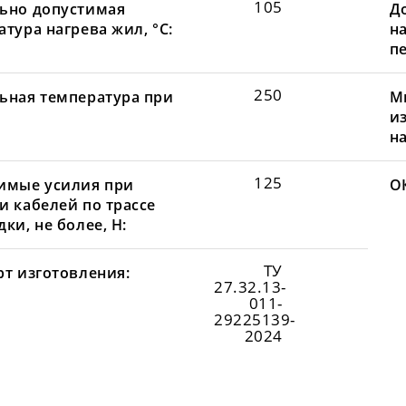
105
ьно допустимая
Д
тура нагрева жил, °С:
н
пе
250
ьная температура при
М
и
н
125
имые усилия при
О
и кабелей по трассе
ки, не более, Н:
ТУ
рт изготовления:
27.32.13-
011-
29225139-
2024