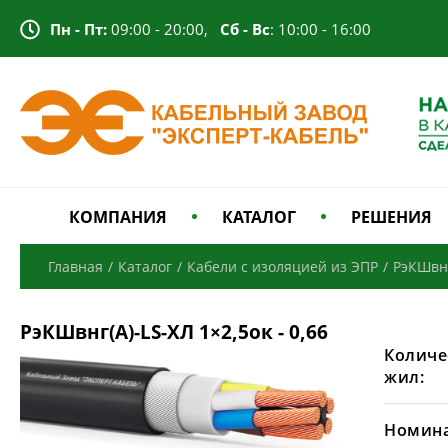
Пн - Пт:
09:00 - 20:00,
Сб - Вс
: 10:00 - 16:00
КОМПАНИЯ
КАТАЛОГ
РЕШЕНИЯ
Главная
/
Каталог
/
Кабели с изоляцией из ЭПР
/
РэКШвнг
РэКШвнг(А)-LS-ХЛ 1×2,5ок - 0,66
Количе
жил:
Номина