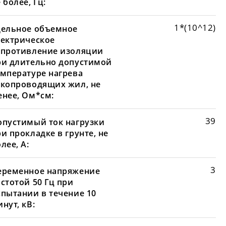
 более, Гц:
1*(10^12)
дельное объемное
лектрическое
опротивление изоляции
ри длительно допустимой
емпературе нагрева
окопроводящих жил, не
енее, Ом*см:
39
опустимый ток нагрузки
и прокладке в грунте, не
лее, А:
3
еременное напряжение
стотой 50 Гц при
спытании в течение 10
нут, кВ: