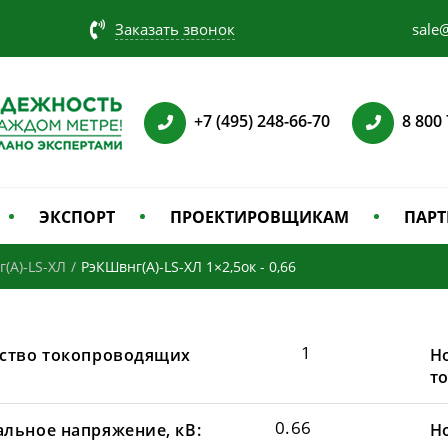
Заказать звонок
sale@
+7 (495) 248-66-70
8 800
ЭКСПОРТ
ПРОЕКТИРОВЩИКАМ
ПАРТ
(А)-LS-ХЛ
/
РэКШвнг(А)-LS-ХЛ 1×2,5ок - 0,66
1
ство токопроводящих
Н
т
0.66
льное напряжение, кВ:
Н