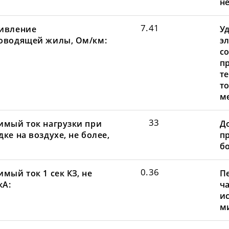
не
7.41
ивление
У
оводящей жилы, Ом/км:
э
с
п
т
т
м
33
имый ток нагрузки при
Д
ке на воздухе, не более,
пр
бо
0.36
мый ток 1 сек КЗ, не
П
кА:
ча
и
ми