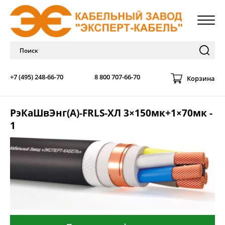
+7 (495) 248-66-70
8 800 707-66-70
Корзина
РэКаШвЭнг(А)-FRLS-ХЛ 3×150мк+1×70мк -
1