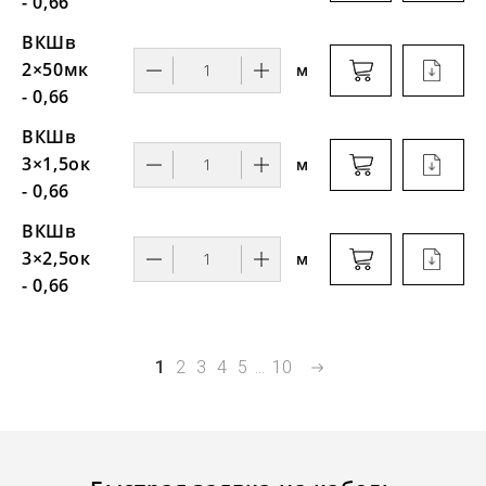
- 0,66
ВКШв
2×50мк
м
- 0,66
ВКШв
3×1,5ок
м
- 0,66
ВКШв
3×2,5ок
м
- 0,66
1
2
3
4
5
...
10