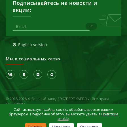
Подписывайтесь на новости и
акции:
English version
Мы в социальных сетях
© 2018-2026 Кабельный завод "ЭКСПЕРТ-КАБЕЛЬ". Все права
защищены
Сайт использует файлы cookie, обрабатываемые вашим
Политика конфиденциальности
браузером. Подробнее об этом вы можете узнать в
Политике
cookie
.
Условия использования сайта
Информация в отношении cookie-файлов
Принять
Настроить
Отклонить