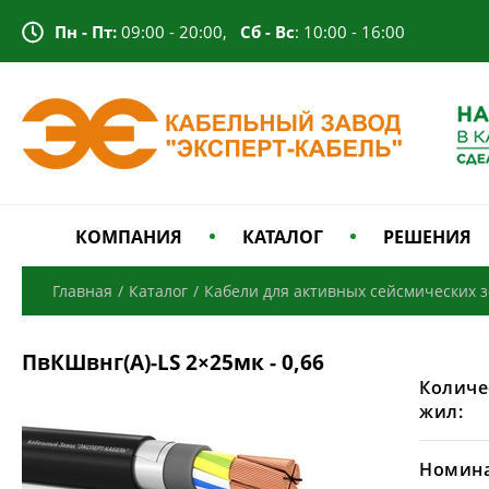
Пн - Пт:
09:00 - 20:00,
Сб - Вс
: 10:00 - 16:00
КОМПАНИЯ
КАТАЛОГ
РЕШЕНИЯ
Главная
/
Каталог
/
Кабели для активных сейсмических 
ПвКШвнг(А)-LS 2×25мк - 0,66
Количе
жил:
Номина