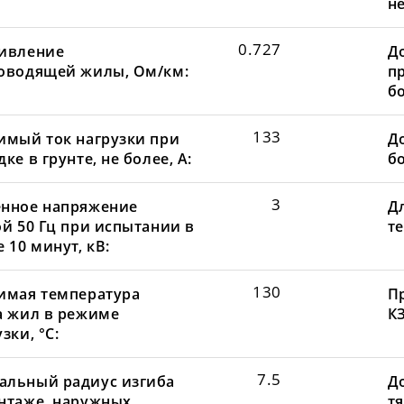
не
0.727
ивление
Д
оводящей жилы, Ом/км:
пр
бо
133
имый ток нагрузки при
До
ке в грунте, не более, А:
бо
3
нное напряжение
Д
ой 50 Гц при испытании в
те
 10 минут, кВ:
130
имая температура
П
а жил в режиме
КЗ
зки, °С:
7.5
льный радиус изгиба
Д
нтаже, наружных
т