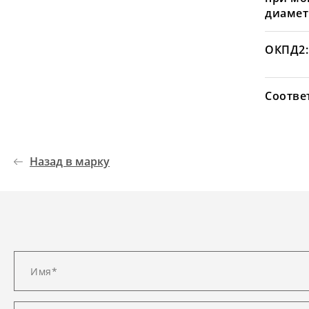
диамет
ОКПД2:
Соотве
Назад в марку