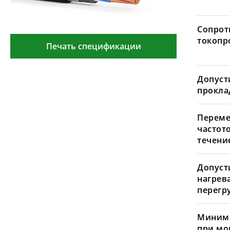
Сопрот
токопр
Печать спецификации
Допуст
проклад
Переме
частот
течение
Допуст
нагрев
перегру
Минима
при мо