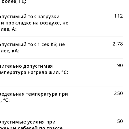
 более, Гц:
112
опустимый ток нагрузки
и прокладке на воздухе, не
лее, А:
2.78
пустимый ток 1 сек КЗ, не
лее, кА:
90
лительно допустимая
мпература нагрева жил, °С:
250
редельная температура при
, °С:
50
опустимые усилия при
яжении кабелей по трассе