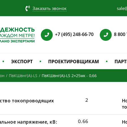
Заказать звонок
sale@
+7 (495) 248-66-70
8 800
ЭКСПОРТ
ПРОЕКТИРОВЩИКАМ
ПАРТ
зон
/
ПвКШвнг(А)-LS
/
ПвКШвнг(А)-LS 2×25мк - 0,66
2
ство токопроводящих
Н
т
0.66
льное напряжение, кВ:
Н