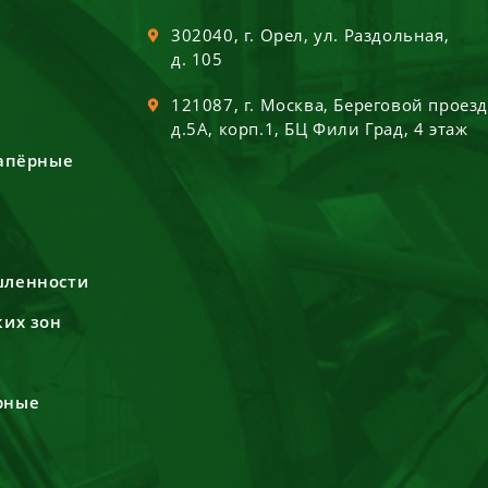
302040
, г.
Орел
,
ул. Раздольная,
д. 105
121087
, г.
Москва
,
Береговой проез
д.5А, корп.1, БЦ Фили Град, 4 этаж
сапёрные
шленности
ких зон
рные