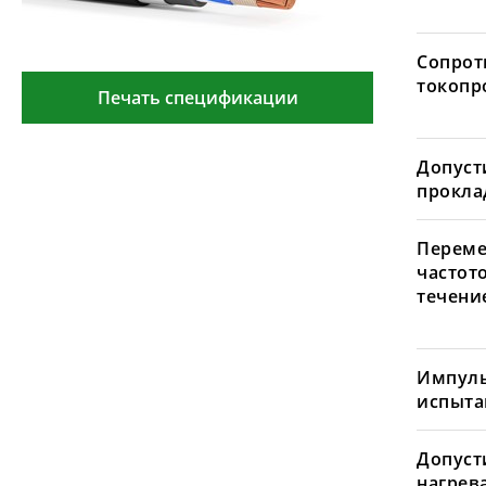
Сопрот
токопр
Печать спецификации
Допуст
проклад
Переме
частот
течение
Импуль
испыта
Допуст
нагрев