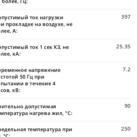
 более, Гц:
397
опустимый ток нагрузки
и прокладке на воздухе, не
лее, А:
25.35
пустимый ток 1 сек КЗ, не
лее, кА:
7.2
еременное напряжение
стотой 50 Гц при
спытании в течение 4
сов, кВ:
90
лительно допустимая
мпература нагрева жил, °С:
250
редельная температура при
, °С: