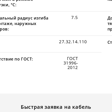
зки, °С:
7.5
льный радиус изгиба
Д
нтаже, наружных
т
ров:
пр
27.32.14.110
С
ГОСТ
тствие по ГОСТ:
31996-
2012
Быстрая заявка на кабель