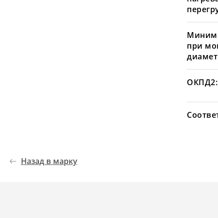
перегру
Минима
при мо
диамет
ОКПД2:
Соотве
Назад в марку