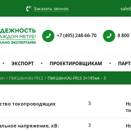
Заказать звонок
sale@
+7 (495) 248-66-70
8 800
ЭКСПОРТ
ПРОЕКТИРОВЩИКАМ
ПАРТ
зон
/
ПвКШвнг(А)-FRLS
/
ПвКШвнг(А)-FRLS 3×185мк - 3
3
ство токопроводящих
Н
т
3
льное напряжение, кВ:
Н