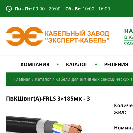
Пн - Пт:
09:00 - 20:00,
Сб - Вс
: 10:00 - 16:00
КОМПАНИЯ
КАТАЛОГ
РЕШЕНИЯ
Главная
/
Каталог
/
Кабели для активных сейсмических 
ПвКШвнг(А)-FRLS 3×185мк - 3
Количе
жил:
Номина