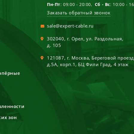
Пн-Пт
: 09:00 - 20:00,
Сб - Вс
: 10:00 - 1
Заказать обратный звонок
sale@expert-cable.ru
302040
, г.
Орел
,
ул. Раздольная,
д. 105
121087
, г.
Москва
,
Береговой проез
д.5А, корп.1, БЦ Фили Град, 4 этаж
сапёрные
шленности
ких зон