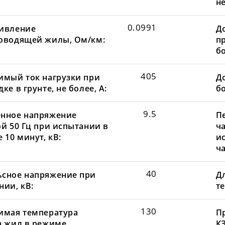
не
0.0991
ивление
Д
оводящей жилы, Ом/км:
пр
бо
405
имый ток нагрузки при
До
ке в грунте, не более, А:
бо
9.5
нное напряжение
П
ой 50 Гц при испытании в
ча
 10 минут, кВ:
и
ча
40
сное напряжение при
Д
нии, кВ:
те
130
имая температура
П
а жил в режиме
КЗ